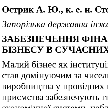
Острик А. Ю., к. е. н. Ст
Запорізька державна інже
ЗАБЕЗПЕЧЕННЯ ФІН
БІЗНЕСУ В СУЧАСНИХ
Малий бізнес як інституц
став домінуючим за чисел
виробництва у провідних к
приємства забезпечують гн
економічної системи, набл