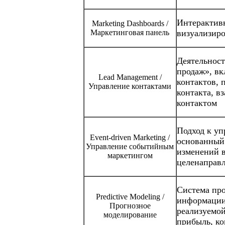
Интерактив
Marketing Dashboards /
Маркетинговая панель
визуализиро
Деятельност
продаж», вк
Lead Management /
контактов, 
Управление контактами
контакта, вз
контактом
Подход к у
Event-driven Marketing /
осно­ван­ны
Управление событийным
изменений в
маркетингом
целенаправл
Система про
Predictive Modeling /
ин­формаци
Прогнозное
реализуемой
моделирование
прибыль, ко