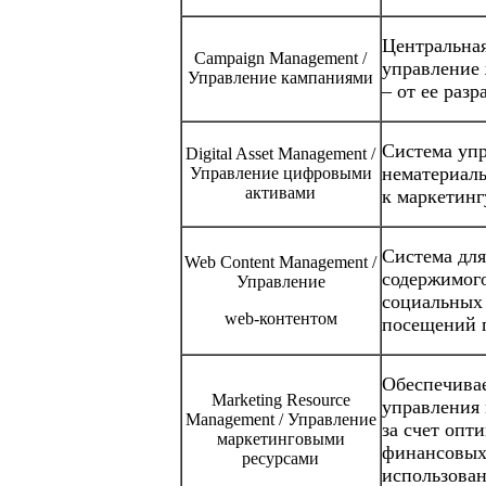
Центральная
Campaign Management /
уп­рав­лени
Управление кампания­ми
– от ее раз
Система упр
Digital Asset Management /
немате­риа
Управление цифровыми
активами
к маркетинг
Система для
Web Content Management /
содержи­мог
Управление
социальных 
web-кон­тен­том
посещений 
Обеспечива
Marketing Resource
управления
Management / Управление
за счет опти
маркетинговыми
финансовых 
ресурсами
использован