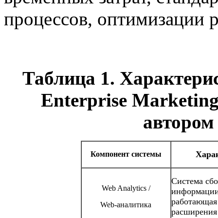
процессов, оптимизации 
Таблица 1. Характери
Enterprise Marketin
автором 
Хара
Компонент системы
Система сбо
Web Analytics /
ин­формации
работаю­щая
Web-ана­литика
расширения