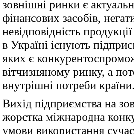
зовнішні ринки є ак­
туаль­
фінансових засобів, негат
невідповідність продукці
в Україні існують підприє
яких є конкурентоспромо
вітчизняному ринку, а по
внутрішні потреби країни
Вихід підприємства на зо
жорстка міжнародна конк
умови використання сучас