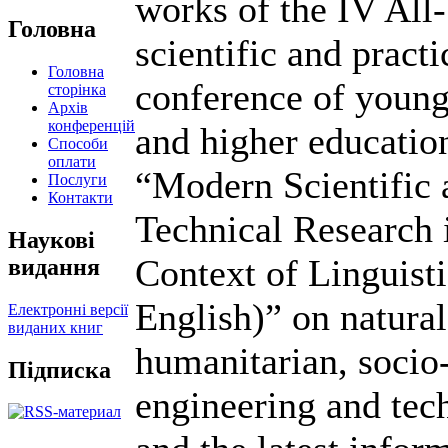
works of the IV All
Головна
scientific and practi
Головна
conference of young
сторінка
Архів
конференцій
and higher educatio
Способи
оплати
“Modern Scientific 
Послуги
Контакти
Technical Research 
Наукові
Context of Linguisti
видання
English)” on natural
Електронні версії
виданих книг
humanitarian, socio
Підписка
engineering and tech