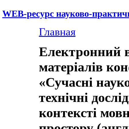
WEB-ресурс науково-практич
Главная
Електронний в
матеріалів кон
«Сучасні наук
технічні дослі
контексті мов
простору (анг