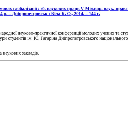
овах глобалізації : зб. наукових праць V Міжнар. наук.-практ
 р. – Дніпропетровськ : Біла К. О., 2014. – 144 с.
ародної науково-практичної конференції молодих учених та студ
тури студентів ім. Ю. Гагаріна Дніпропетровського національного
а наукових закладів.