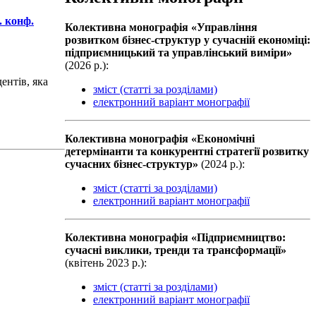
. конф.
Колективна монографiя «Управління
розвитком бізнес-структур у сучасній економіці:
підприємницький та управлінський виміри»
(2026 р.):
ентів, яка
зміст (статті за розділами)
електронний варіант монографії
Колективна монографiя «Економічні
детермінанти та конкурентні стратегії розвитку
сучасних бізнес-структур»
(2024 р.):
зміст (статті за розділами)
електронний варіант монографії
Колективна монографiя «Підприємництво:
сучасні виклики, тренди та трансформації»
(квiтень 2023 р.):
зміст (статті за розділами)
електронний варіант монографії