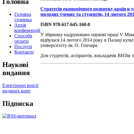
Головна
Стратегія економічного розвитку країн в ум
Головна
молодих учених та студентів, 14 лютого 2014
сторінка
ISBN 978-617-645-160-0
Архів
конференцій
У збірнику надруковано наукові праці V Міжн
Способи
відбулася 14 лютого 2014 року в Палаці куль
оплати
університету ім. О. Гончара.
Послуги
Контакти
Для студентів, аспірантів, викладачів ВНЗів т
Наукові
видання
Електронні версії
виданих книг
Підписка