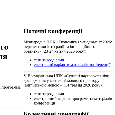
Поточні конференціі
Міжнародна НПК «Економіка і менеджмент 2026:
го
перспективи інтеграції та інноваційного
розвитку» (23-24 квітня 2026 року):
ля
тези за розділами
електронні варіанти матеріалів конференції
V Всеукраїнська НПК «Сучасні науково-технічні
дослідження у контексті мовного простору
(англійською мовою)» (14 травня 2026 року):
а программа
тези за розділами
електронний варіант програми та матеріалів
конференції
Колективні монографії