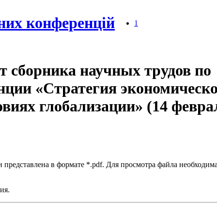
них конференцій
1
 сборника научных трудов по
нции «Стратегия экономическо
овиях глобализации» (14 февра
 представлена в формате *.pdf. Для просмотра файла необходим
ия.