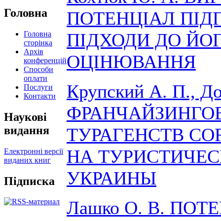
Головна
ПОТЕНЦІАЛ ПІД
Головна
ПІДХОДИ ДО ЙО
сторінка
Архів
ОЦІНЮВАННЯ
конференцій
Способи
оплати
Крупский А. П., Д
Послуги
Контакти
ФРАНЧАЙЗИНГОВ
Наукові
видання
ТУРАГЕНСТВ CO
НА ТУРИСТИЧЕ
Електронні версії
виданих книг
УКРАИНЫ
Підписка
Лашко О. В. ПОТ