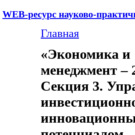
WEB-ресурс науково-практич
Главная
«Экономика и
менеджмент – 
Секция 3. Упр
инвестиционн
инновационн
потенциалом