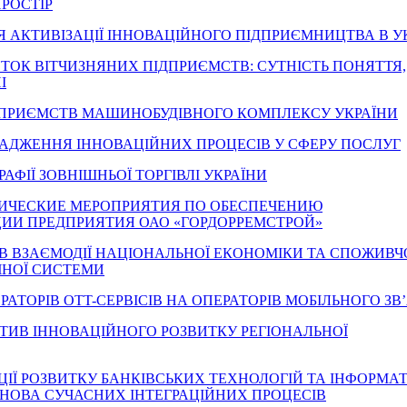
РОСТІР
НЯ АКТИВІЗАЦІЇ ІННОВАЦІЙНОГО ПІДПРИЄМНИЦТВА В У
ВИТОК ВІТЧИЗНЯНИХ ПІДПРИЄМСТВ: СУТНІСТЬ ПОНЯТТЯ,
І
ОК ПІДПРИЄМСТВ МАШИНОБУДІВНОГО КОМПЛЕКСУ УКРАЇНИ
РОВАДЖЕННЯ ІННОВАЦІЙНИХ ПРОЦЕСІВ У СФЕРУ ПОСЛУГ
ЕОГРАФІЇ ЗОВНІШНЬОЇ ТОРГІВЛІ УКРАЇНИ
МИЧЕСКИЕ МЕРОПРИЯТИЯ ПО ОБЕСПЕЧЕНИЮ
ИИ ПРЕДПРИЯТИЯ ОАО «ГОРДОРРЕМСТРОЙ»
МІВ ВЗАЄМОДІЇ НАЦІОНАЛЬНОЇ ЕКОНОМІКИ ТА СПОЖИВЧ
ЧНОЇ СИСТЕМИ
 ОПЕРАТОРІВ OTT-СЕРВІСІВ НА ОПЕРАТОРІВ МОБІЛЬНОГО ЗВ
СПЕКТИВ ІННОВАЦІЙНОГО РОЗВИТКУ РЕГІОНАЛЬНОЇ
ЕНДЕНЦІЇ РОЗВИТКУ БАНКІВСЬКИХ ТЕХНОЛОГІЙ ТА ІНФОРМА
ОСНОВА СУЧАСНИХ ІНТЕГРАЦІЙНИХ ПРОЦЕСІВ