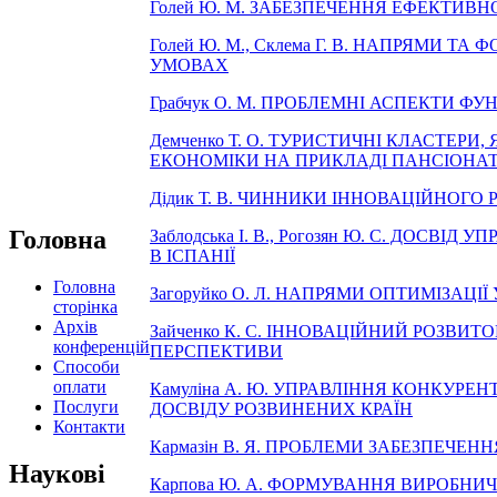
Голей Ю. М. ЗАБЕЗПЕЧЕННЯ ЕФЕКТИ
Голей Ю. М., Склема Г. В. НАПРЯМИ
УМОВАХ
Грабчук О. М. ПРОБЛЕМНІ АСПЕКТИ 
Демченко Т. О. ТУРИСТИЧНІ КЛАСТЕРИ
ЕКОНОМІКИ НА ПРИКЛАДІ ПАНСІОНАТ
Дідик Т. В. ЧИННИКИ ІННОВАЦІЙНОГ
Головна
Заблодська І. В., Рогозян Ю. С. ДОС
В ІСПАНІЇ
Головна
Загоруйко О. Л. НАПРЯМИ ОПТИМІЗАЦ
сторінка
Архів
Зайченко К. С. ІННОВАЦІЙНИЙ РОЗВИТ
конференцій
ПЕРСПЕКТИВИ
Способи
оплати
Камуліна А. Ю. УПРАВЛІННЯ КОНКУР
Послуги
ДОСВІДУ РОЗВИНЕНИХ КРАЇН
Контакти
Кармазін В. Я. ПРОБЛЕМИ ЗАБЕЗПЕЧЕ
Наукові
Карпова Ю. А. ФОРМУВАННЯ ВИРОБНИЧ