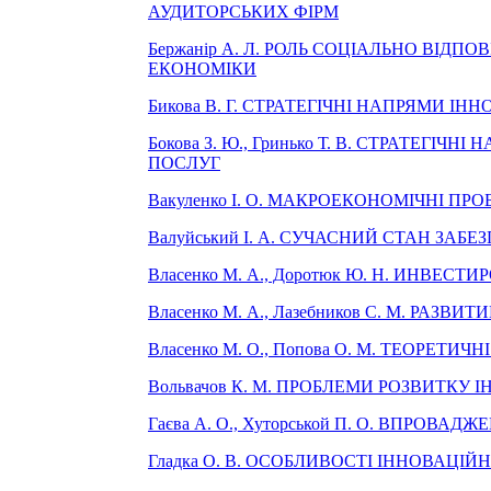
АУДИТОРСЬКИХ ФІРМ
Бержанір А. Л. РОЛЬ СОЦІАЛЬНО ВІД
ЕКОНОМІКИ
Бикова В. Г. СТРАТЕГІЧНІ НАПРЯМИ 
Бокова З. Ю., Гринько Т. В. СТРАТЕ
ПОСЛУГ
Вакуленко І. О. МАКРОЕКОНОМІЧНІ П
Валуйський І. А. СУЧАСНИЙ СТАН ЗА
Власенко М. А., Доротюк Ю. Н. ИНВЕ
Власенко М. А., Лазебников С. М. РАЗ
Власенко М. О., Попова О. М. ТЕОРЕ
Вольвачов К. М. ПРОБЛЕМИ РОЗВИТКУ
Гаєва А. О., Хуторськой П. О. ВПРО
Гладка О. В. ОСОБЛИВОСТІ ІННОВАЦІ