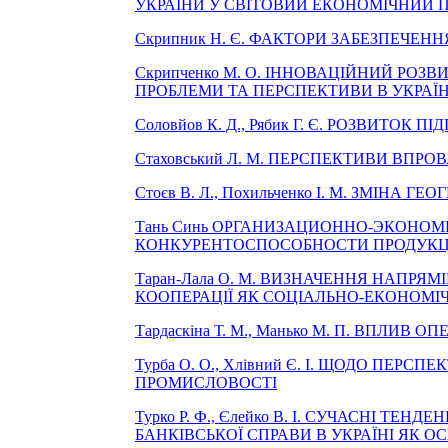
УКРАЇНИ У СВІТОВИЙ ЕКОНОМІЧНИЙ П
Скрипник Н. Є. ФАКТОРИ ЗАБЕЗПЕЧЕН
Скрипченко М. О. ІННОВАЦІЙНИЙ РОЗ
ПРОБЛЕМИ ТА ПЕРСПЕКТИВИ В УКРАЇН
Соловйов К. Д., Рябик Г. Є. РОЗВИТ
Стаховський Л. М. ПЕРСПЕКТИВИ ВП
Стоєв В. Л., Похильченко І. М. ЗМІНА Г
Тань Синь ОРГАНИЗАЦИОННО-ЭКОНО
КОНКУРЕНТОСПОСОБНОСТИ ПРОДУКЦ
Таран-Лала О. М. ВИЗНАЧЕННЯ НАПРЯ
КООПЕРАЦІЇ ЯК СОЦІАЛЬНО-ЕКОНОМІ
Тардаскіна Т. М., Манько М. П. ВПЛИВ
Турба О. О., Хлівний Є. І. ЩОДО ПЕР
ПРОМИСЛОВОСТІ
Турко Р. Ф., Єлейко В. І. СУЧАСНІ Т
БАНКІВСЬКОЇ СПРАВИ В УКРАЇНІ ЯК 