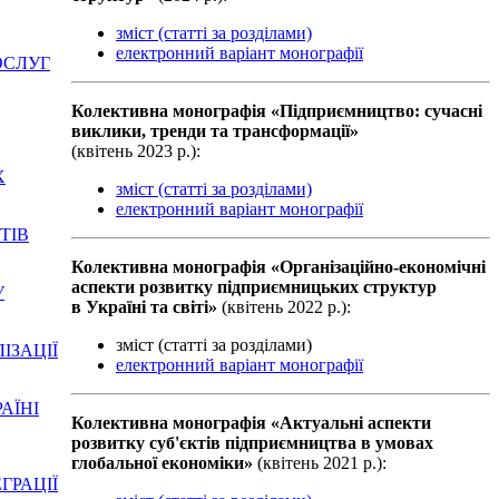
зміст (статті за розділами)
електронний варіант монографії
ОСЛУГ
Колективна монографiя «Підприємництво: сучасні
виклики, тренди та трансформації»
(квiтень 2023 р.):
Х
зміст (статті за розділами)
електронний варіант монографії
ТІВ
Колективна монографiя «Організаційно-економічні
аспекти розвитку підприємницьких структур
У
в Україні та світі»
(квiтень 2022 р.):
зміст (статті за розділами)
ІЗАЦІЇ
електронний варіант монографії
РАЇНІ
Колективна монографiя «Актуальні аспекти
розвитку суб'єктів підприємництва в умовах
глобальної економіки»
(квiтень 2021 р.):
ГРАЦІЇ