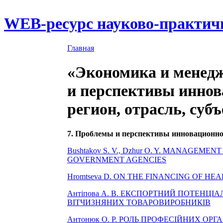
WEB-ресурс науково-практич
Главная
«Экономика и менедж
и перспективы иннов
регион, отрасль, суб
7. Проблемы и перспективы инновационного
Bushtakov S. V., Dzhur O. Y. MANAGE
GOVERNMENT AGENCIES
Hromtseva D. ON THE FINANCING OF HE
Антіпова А. В. ЕКСПОРТНИЙ ПОТЕНЦ
ВІТЧИЗНЯНИХ ТОВАРОВИРОБНИКІВ
Антонюк О. Р. РОЛЬ ПРОФЕСІЙНИХ О