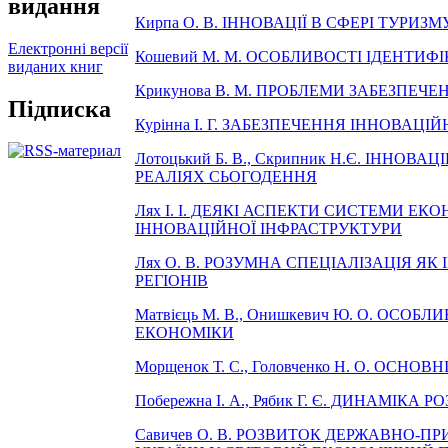
видання
Кирпа О. В. ІННОВАЦІЇ В СФЕРІ ТУРИЗМ
Електронні версії
Кошевий М. М. ОСОБЛИВОСТІ ІДЕНТИ
виданих книг
Крикунова В. М. ПРОБЛЕМИ ЗАБЕЗПЕ
Підписка
Курінна І. Г. ЗАБЕЗПЕЧЕННЯ ІННОВА
Лотоцький Б. В., Скрипник Н.Є. ІНН
РЕАЛІЯХ СЬОГОДЕННЯ
Лях І. І. ДЕЯКІ АСПЕКТИ СИСТЕМИ
ІННОВАЦІЙНОЇ ІНФРАСТРУКТУРИ
Лях О. В. РОЗУМНА СПЕЦІАЛІЗАЦІЯ 
РЕГІОНІВ
Матвієць М. В., Онишкевич Ю. О. ОС
ЕКОНОМІКИ
Морщенок Т. С., Головченко Н. О. ОС
Побережна І. А., Рябик Г. Є. ДИНАМІК
Савичев О. В. РОЗВИТОК ДЕРЖАВНО-