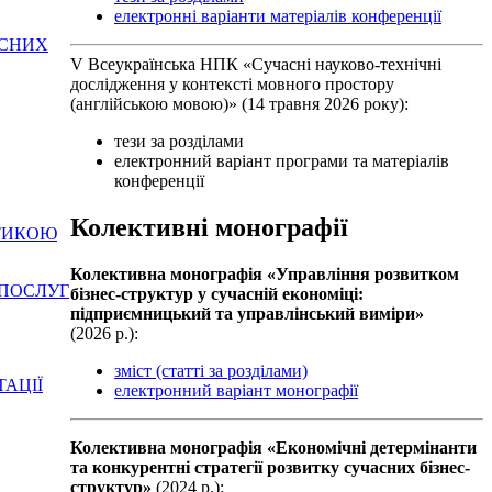
електронні варіанти матеріалів конференції
АСНИХ
V Всеукраїнська НПК «Сучасні науково-технічні
дослідження у контексті мовного простору
(англійською мовою)» (14 травня 2026 року):
тези за розділами
електронний варіант програми та матеріалів
конференції
Колективні монографії
ІТИКОЮ
Колективна монографiя «Управління розвитком
 ПОСЛУГ
бізнес-структур у сучасній економіці:
підприємницький та управлінський виміри»
(2026 р.):
зміст (статті за розділами)
ТАЦІЇ
електронний варіант монографії
Колективна монографiя «Економічні детермінанти
та конкурентні стратегії розвитку сучасних бізнес-
структур»
(2024 р.):