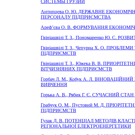
СИСТЕМЫ ГРУЗИИ
Антипцева О. Ю. ДЕРЖАВНЕ ЕКОНОМІ
ПЕРСОНАЛУ ПІДПРИЄМСТВА
Ареф’єва О. В. ФОРМУВАННЯ ЕКОНОМ
Гвініашвілі Т. З., Пономаренко Ю. С
Гвініашвілі Т. З., Чепурна Х. О. ПР
ПІДПРИЄМСТВ
Гвініашвілі Т. З., Южека В. В. ПРИОРІТ
ВІТЧИЗНֺЯНИХ ПІДПРИЄֺМСТВ
Горбач Л. М., Кобук А. Л. ІННОВАЦІЙ
ВИВЧЕННЯ
Горька А. В., Рябик Г. Є. СУЧАСНИЙ С
Грабчук О. М., Пустовий М. Д. ПРІОР
ПІДПРИЄМСТВ
Гулак Д. В. ПОТЕНЦІАЛ МЕТОДІВ КЛА
РЕГІОНАЛЬНОЇ ЕЛЕКТРОЕНЕРГЕТИКИ