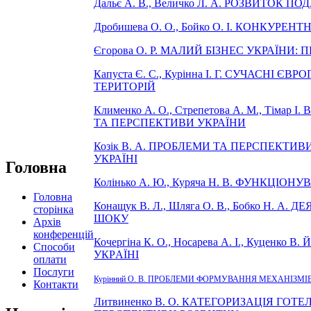
Дальє А. В., Величко Л. А. РОЗВИТО
Дробишева О. О., Бойко О. І. КОНКУР
Єгорова О. Р. МАЛИЙ БІЗНЕС УКРАЇНИ
Капуста Є. С., Курінна І. Г. СУЧАСН
ТЕРИТОРІЙ
Клименко А. О., Стрепетова А. М., Тім
ТА ПЕРСПЕКТИВИ УКРАЇНИ
Козік В. А. ПРОБЛЕМИ ТА ПЕРСПЕКТИ
УКРАЇНІ
Головна
Колінько А. Ю., Куряча Н. В. ФУНКЦІ
Головна
Конащук В. Л., Шляга О. В., Бобко Н.
сторінка
ШОКУ
Архів
конференцій
Кочеpгіна К. О., Носаpева А. І., Куце
Способи
УКPАЇНІ
оплати
Послуги
Курінний О. В. ПРОБЛЕМИ ФОРМУВАННЯ МЕХАНІЗ
Контакти
Литвиненко В. О. КАТЕГОРИЗАЦІЯ ГОТ