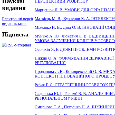
Наукові
ПЕРСПЕКТИВИ РОЗВИТКУ
видання
Марценюк Л. В. УМОВИ ДЛЯ ОРГАНІЗА
Матвієць М. В., Кузнецов К. А. ІНТЕ
Електронні версії
виданих книг
Міхедько Н. В., Дзяд О. В. ІННОВАЦІЇ
Підписка
Мунько А. Ю., Люкевич Л. В. ПІДВИ
УМОВА ЗАЛУЧЕННЯ КОШТІВ У РОЗВИТО
Осоліхін Я. В ДЕЯКІ ПРОБЛЕМИ РОЗВИТ
Пижик О. А. ФОРМУВАННЯ ДЕРЖАВНОЇ
РЕГУЛЮВАННЯ
Проданова Л. В., Котляревський О. В
КОНТЕКСТІ ІННОВАЦІЙНОГО ПРОЦЕСУ 
Рябик Г. Є. СТРАТЕГІЧНИЙ РОЗВИТОК
Садовська Ю. І., Голомб В. В. АНАЛІ
РЕГІОНАЛЬНОМУ РІВНІ
Смирнова Т. А., Петренко Н. А. ІНЖИН