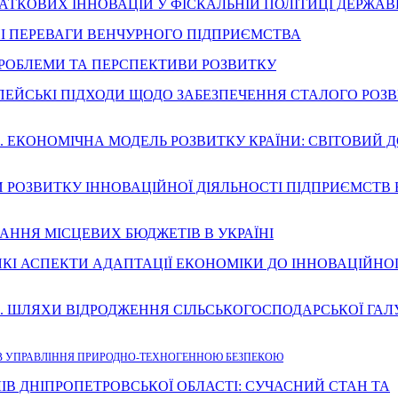
К ПОДАТКОВИХ ІННОВАЦІЙ У ФІСКАЛЬНІЙ ПОЛІТИЦІ ДЕРЖА
ЕНТНІ ПЕРЕВАГИ ВЕНЧУРНОГО ПІДПРИЄМСТВА
: ПРОБЛЕМИ ТА ПЕРСПЕКТИВИ РОЗВИТКУ
І ЄВРОПЕЙСЬКІ ПІДХОДИ ЩОДО ЗАБЕЗПЕЧЕННЯ СТАЛОГО РОЗ
ар І. В. ЕКОНОМІЧНА МОДЕЛЬ РОЗВИТКУ КРАЇНИ: СВІТОВИЙ 
ВИ РОЗВИТКУ ІННОВАЦІЙНОЇ ДІЯЛЬНОСТІ ПІДПРИЄМСТВ 
ОНУВАННЯ МІСЦЕВИX БЮДЖЕТІВ В УКРАЇНІ
 А. ДЕЯКІ АСПЕКТИ АДАПТАЦІЇ ЕКОНОМІКИ ДО ІННОВАЦІЙНО
нко В. Й. ШЛЯХИ ВІДPОДЖЕННЯ СІЛЬСЬКОГОСПОДАPСЬКОЇ ГАЛ
МІВ УПРАВЛІННЯ ПРИРОДНО-ТЕХНОГЕННОЮ БЕЗПЕКОЮ
ЕЛІВ ДНІПРОПЕТРОВСЬКОЇ ОБЛАСТІ: СУЧАСНИЙ СТАН ТА