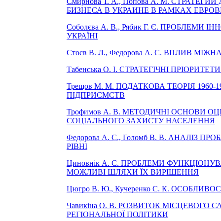
Смирнова Т. А., Попова А. М. СТРА
БИЗНЕСА В УКРАИНЕ В РАМКАХ ЕВРО
Соболєва А. В., Рябик Г. Є. ПРОБЛЕ
УКРАЇНІ
Стоєв В. Л., Федорова А. С. ВПЛИВ М
Табенська О. І. СТРАТЕГІЧНІ ПРІОРИТ
Трещов М. М. ПОДАТКОВА ТЕОРІЯ 196
ПІДПРИЄМСТВ
Трофимов А. В. МЕТОДИЧНІ ОСНОВИ 
СОЦІАЛЬНОГО ЗАХИСТУ НАСЕЛЕННЯ
Федорова А. С., Голомб В. В. АНАЛІ
РІВНІ
Циновнік А. Є. ПРОБЛЕМИ ФУНКЦІОН
МОЖЛИВІ ШЛЯХИ ЇХ ВИРІШЕННЯ
Цюгро В. Ю., Кучеренко С. К. ОСОБЛ
Чавикіна О. В. РОЗВИТОК МІСЦЕВОГО
РЕГІОНАЛЬНОЇ ПОЛІТИКИ