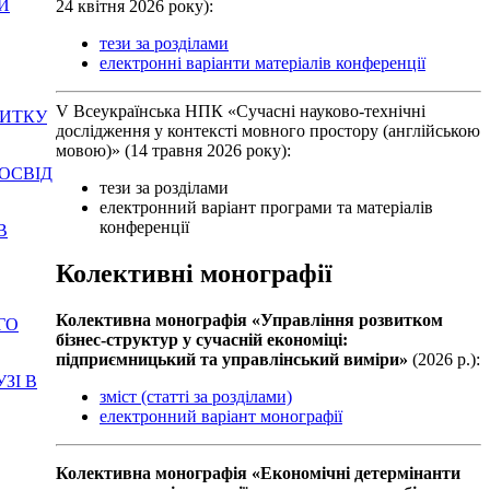
ВИ
24 квітня 2026 року):
тези за розділами
електронні варіанти матеріалів конференції
V Всеукраїнська НПК «Сучасні науково-технічні
ВИТКУ
дослідження у контексті мовного простору (англійською
мовою)» (14 травня 2026 року):
ДОСВІД
тези за розділами
електронний варіант програми та матеріалів
конференції
В
Колективні монографії
Колективна монографiя «Управління розвитком
ГО
бізнес-структур у сучасній економіці:
підприємницький та управлінський виміри»
(2026 р.):
УЗІ В
зміст (статті за розділами)
електронний варіант монографії
Колективна монографiя «Економічні детермінанти