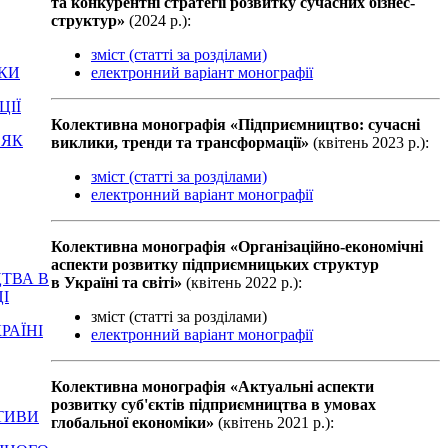
та конкурентні стратегії розвитку сучасних бізнес-
структур»
(2024 р.):
зміст (статті за розділами)
електронний варіант монографії
ЕКИ
ЦІЇ
Колективна монографiя «Підприємництво: сучасні
 ЯК
виклики, тренди та трансформації»
(квiтень 2023 р.):
зміст (статті за розділами)
електронний варіант монографії
Колективна монографiя «Організаційно-економічні
аспекти розвитку підприємницьких структур
ЦТВА В
в Україні та світі»
(квiтень 2022 р.):
І
зміст (статті за розділами)
РАЇНІ
електронний варіант монографії
Колективна монографiя «Актуальні аспекти
розвитку суб'єктів підприємництва в умовах
КТИВИ
глобальної економіки»
(квiтень 2021 р.):