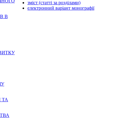
ИЧНОГО
зміст (статті за розділами)
електронний варіант монографії
В В
ЗВИТКУ
МУ
 ТА
СТВА