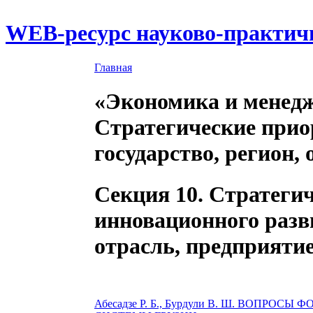
WEB-ресурс науково-практич
Главная
«Экономика и менедж
Стратегические прио
государство, регион, 
Секция 10. Стратеги
инновационного разви
отрасль, предприятие
Абесадзе Р. Б., Бурдули В. Ш. ВОП