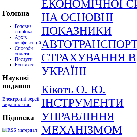
ЕКОНОМІЧНОЇ С
Головна
НА ОСНОВНІ
Головна
ПОКАЗНИКИ
сторінка
Архів
АВТОТРАНСПОР
конференцій
Способи
оплати
СТРАХУВАННЯ В
Послуги
Контакти
УКРАЇНІ
Наукові
видання
Кікоть О. Ю.
Електронні версії
ІНСТРУМЕНТИ
виданих книг
УПРАВЛІННЯ
Підписка
МЕХАНІЗМОМ