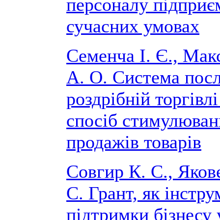
персоналу підприє
сучасних умовах
Семенча І. Є., Ма
А. О. Система посл
роздрібній торгівлі
спосіб стимулюван
продажів товарів
Совгир К. С., Яков
С. Грант, як інстр
підтримки бізнесу 