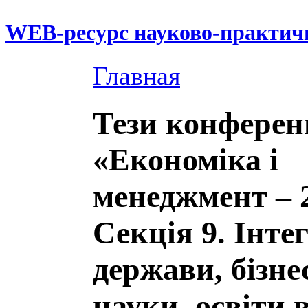
WEB-ресурс науково-практич
Главная
Тези конферен
«Економіка і
менеджмент – 
Секція 9. Інте
держави, бізнес
науки, освіти 