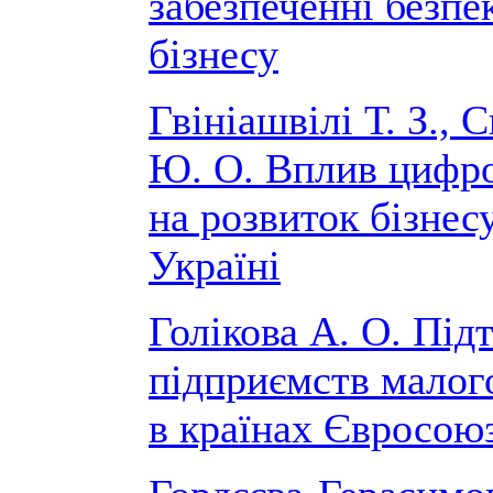
забезпеченні безпе
бізнесу
Гвініашвілі Т. З., 
Ю. О. Вплив цифро
на розвиток бізнес
Україні
Голікова А. О. Під
підприємств малого
в країнах Євросою