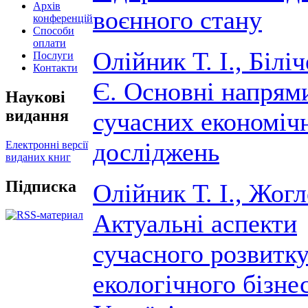
Архів
воєнного стану
конференцій
Способи
оплати
Олійник Т. І., Білі
Послуги
Контакти
Є. Основні напрям
Наукові
видання
сучасних економіч
досліджень
Електронні версії
виданих книг
Підписка
Олійник Т. І., Жогл
Актуальні аспекти
сучасного розвитк
екологічного бізне