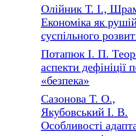
Олійник Т. І., Шрам
Економіка як руші
суспільного розвит
Потапюк І. П. Теор
аспекти дефініції 
«безпека»
Сазонова Т. О.,
Якубовський І. В.
Особливості адапта