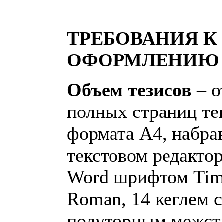
ТРЕБОВАНИЯ К
ОФОРМЛЕНИЮ 
Объем тезисов
– о
полных страниц те
формата А4, набра
текстовом редактор
Word шрифтом Ti
Roman, 14 кеглем с
полуторным межс