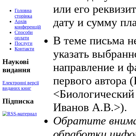
или его реквизи
Головна
сторінка
дату и сумму пл
Архів
конференцій
Способи
В теме письма 
оплати
Послуги
Контакти
указать выбранн
Наукові
направление и 
видання
первого автора 
Електронні версії
виданих книг
<Биологический 
Підписка
Иванов А.В.>).
Обратите внима
обработки инфо