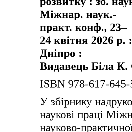
розвитку : зб. нау
Міжнар. наук.-
практ. конф., 23–
24 квітня 2026 р. : 
Дніпро :
Видавець Біла К. 
ISBN 978-617-645-
У збірнику надрук
наукові праці Між
науково-практично