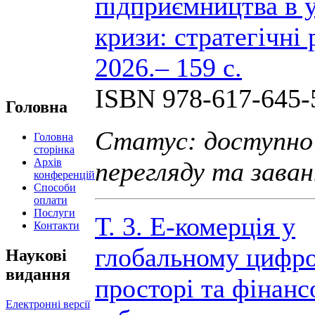
підприємництва в 
кризи: стратегічні 
2026.– 159 с.
ISBN 978-617-645-
Головна
Статус: доступно
Головна
сторінка
Архів
перегляду та зава
конференцій
Способи
оплати
Послуги
Т. 3. Е-комерція у
Контакти
глобальному цифр
Наукові
видання
просторі та фінанс
Електронні версії