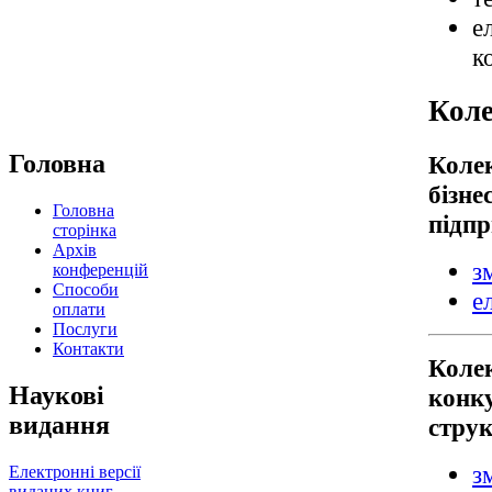
е
к
Коле
Головна
Коле
бізне
Головна
підп
сторінка
Архів
з
конференцій
Способи
е
оплати
Послуги
Контакти
Колек
Наукові
конку
видання
стру
з
Електронні версії
виданих книг