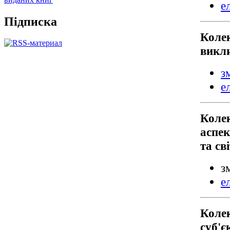
е
Підписка
Коле
викли
з
е
Колек
аспек
та сві
з
е
Коле
суб'є