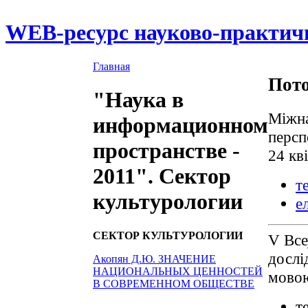
WEB-ресурс науково-практич
Главная
Пото
"Наука в
Міжна
информационном
персп
пространстве -
24 кв
2011". Сектор
т
культурологии
е
СЕКТОР КУЛЬТУРОЛОГИИ
V Все
дослі
Акопян Д.Ю. ЗНАЧЕНИЕ
НАЦИОНАЛЬНЫХ ЦЕННОСТЕЙ
мовою
В СОВРЕМЕННОМ ОБЩЕСТВЕ
т