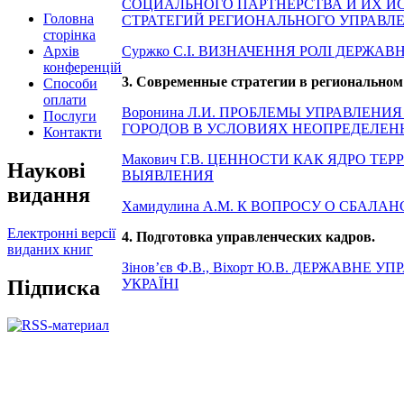
СОЦИАЛЬНОГО ПАРТНЕРСТВА И ИХ И
Головна
СТРАТЕГИЙ РЕГИОНАЛЬНОГО УПРАВЛ
сторінка
Архів
Суржко С.І. ВИЗНАЧЕННЯ РОЛІ ДЕРЖА
конференцій
3. Современные стратегии в региональном
Способи
оплати
Воронина Л.И. ПРОБЛЕМЫ УПРАВЛЕ
Послуги
ГОРОДОВ В УСЛОВИЯХ НЕОПРЕДЕЛЕН
Контакти
Макович Г.В. ЦЕННОСТИ КАК ЯДРО Т
Наукові
ВЫЯВЛЕНИЯ
видання
Хамидулина А.М. К ВОПРОСУ О СБАЛ
Електронні версії
4. Подготовка управленческих кадров.
виданих книг
Зінов’єв Ф.В., Віхорт Ю.В. ДЕРЖАВН
Підписка
УКРАЇНІ