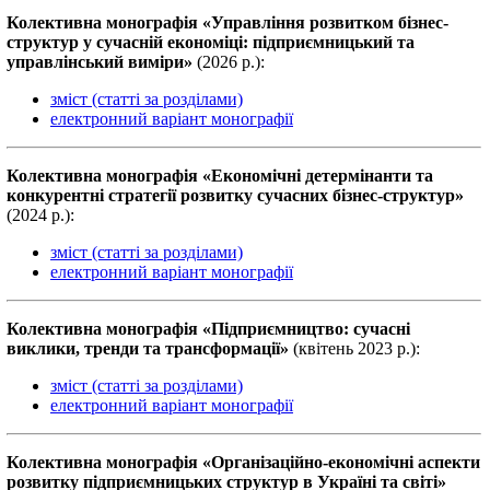
Колективна монографiя «Управління розвитком бізнес-
структур у сучасній економіці: підприємницький та
управлінський виміри»
(2026 р.):
зміст (статті за розділами)
електронний варіант монографії
Колективна монографiя «Економічні детермінанти та
конкурентні стратегії розвитку сучасних бізнес-структур»
(2024 р.):
зміст (статті за розділами)
електронний варіант монографії
Колективна монографiя «Підприємництво: сучасні
виклики, тренди та трансформації»
(квiтень 2023 р.):
зміст (статті за розділами)
електронний варіант монографії
Колективна монографiя «Організаційно-економічні аспекти
розвитку підприємницьких структур в Україні та світі»