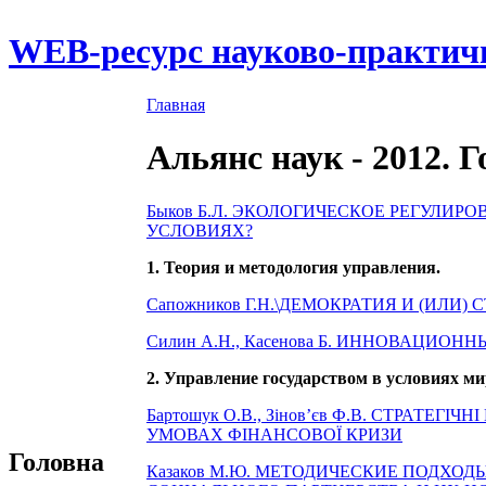
WEB-ресурс науково-практич
Главная
Альянс наук - 2012. 
Быков Б.Л. ЭКОЛОГИЧЕСКОЕ РЕГУЛИ
УСЛОВИЯХ?
1. Теория и методология управления.
Сапожников Г.Н.\ДЕМОКРАТИЯ И (ИЛИ)
Силин А.Н., Касенова Б. ИННОВАЦИО
2. Управление государством в условиях ми
Бартошук О.В., Зінов’єв Ф.В. СТРАТЕГ
УМОВАХ ФІНАНСОВОЇ КРИЗИ
Головна
Казаков М.Ю. МЕТОДИЧЕСКИЕ ПОДХО