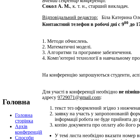
Вчений секретар конференції:
Сокол А. М.
, к. т. н., старший викладач.
Відповідальний редактор:
Біла Катерина Оле
00
Контактний телефон в робочі дні с 9
до 1
1. Методи обчислень.
2. Математичні моделі.
3. Алгоритми та програмне забезпечення.
4. Комп’ютерні технології в навчальному про
На конференцію запрошуються студенти, аспір
Для участі в конференції необхідно
не пізніш
адресу
9729071@gmail.com
:
Головна
текст тез оформлений згідно з нижчен
заявку на участь у запропонованій форм
Головна
інформації робота не буде прийнята до 
сторінка
копію документа про оплату або його ре
Архів
конференцій
У темі листа необхідно вказати номер в
Способи