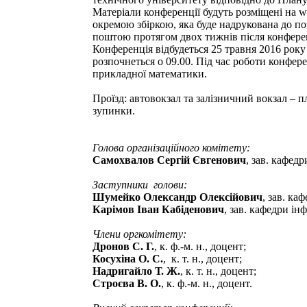
Матеріали конференції будуть розміщені на 
окремою збіркою, яка буде надрукована до по
поштою протягом двох тижнів після конферен
Конференція відбудеться 25 травня 2016 року
розпочнеться о 09.00. Під час роботи конфере
прикладної математики.
Проїзд: автовокзал та залізничний вокзал – 
зупинки.
Голова організаційного комітету:
Самохвалов Сергій Євгенович
, зав. кафедр
Заступники голови:
Шумейко Олександр Олексійович
, зав. ка
Карімов Іван Кабіденович
, зав. кафедри ін
Члени оргкомітету:
Дронов С. Г.
, к. ф.-м. н., доцент;
Косухіна О. С.
, к. т. н., доцент;
Надригайло Т. Ж.
, к. т. н., доцент;
Строєва
В. О.
, к. ф.-м. н., доцент.