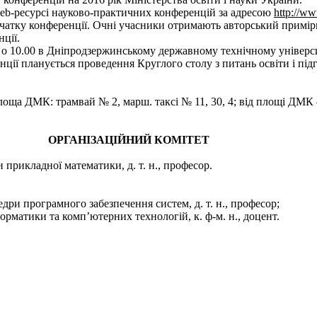
web-ресурсі науково-практичних конфе­ренцій за адресою
http://w
чатку конференції. Очні учасники отримають авторський примірн
ції.
 о 10.00 в Дніпродзержинському державному технічному універси
нції планується проведення Круглого столу з питань освіти і підг
площа ДМК: трамвай № 2, марш. таксі № 11, 30, 4; від площі ДМК 
ОРГАНІЗАЦІЙНИЙ КОМІТЕТ
и прикладної математики, д. т. н., професор.
федри програмного забезпечення систем, д. т. н., професор;
форматики та комп’ютерних технологій, к. ф-м. н., доцент.