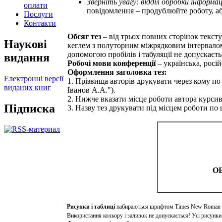
Зверніть увагу: відділ обробки інформ
оплати
повідомлення – продублюйте роботу, а
Послуги
Контакти
Обсяг тез
– від трьох повних сторінок текст
Наукові
кеглем з полуторним міжрядковим інтервалом.
допомогою пробілів і табуляції не допускаєть
видання
Робочі мови конференції –
українська, росій
Оформлення заголовка тез:
Електронні версії
1. Прізвища авторів друкувати через кому по
виданих книг
Іванов А.А.").
2. Нижче вказати місце роботи автора курсив
Підписка
3. Назву тез друкувати під місцем роботи п
ОБ
Рисунки і таблиці
набираються шрифтом Times New Roman 12 
Використання кольору і заливок не допускається! Усі рисунки 