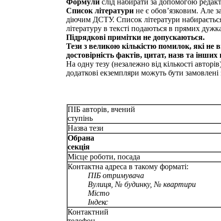
Формули
слід набирати за допомогою редакто
Список літератури
не є обов’язковим. Але з
діючим ДСТУ. Список лі­те­ра­ту­ри набираєт
літературу в тексті подаються в прямих дужка
Підрядкові примітки не допускаються.
Тези з великою кількістю помилок, які не 
достовірність фактів, цитат, назв та інших
На одну тезу (незалежно від кількості авторів
додаткові екземпляри можуть бути замовлені з
ПІБ авторів, вчений
ступінь
Назва т
Обрана
секці
Місце роботи, посада
Контактна адреса в такому форматі:
ПІБ отримувача
Вулиця, № будинку, № квартири
Місто
Індекс
Контактний
телефо