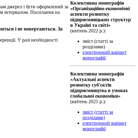
.
Колективна монографiя
ачам джерел і бути оформлений за
«Організаційно-економічні
 інтер­ва­лом. Посилання на
аспекти розвитку
підприємницьких структур
в Україні та світі»
ються і не повертаються. За
(квiтень 2022 р.):
еренції. У разі необхідності
зміст (статті за
розділами)
електронний варіант
монографії
Колективна монографiя
«Актуальні аспекти
розвитку суб'єктів
підприємництва в умовах
глобальної економіки»
(квiтень 2021 р.):
зміст (статті за
розділами)
електронний варіант
монографії