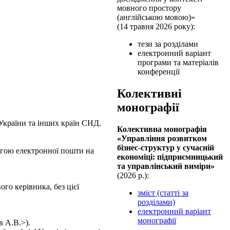
мовного простору
(англійською мовою)»
(14 травня 2026 року):
тези за розділами
електронний варіант
програми та матеріалів
конференції
Колективні
монографії
 України та інших країн СНД.
Колективна монографiя
«Управління розвитком
бізнес-структур у сучасній
гою електронної пошти на
економіці: підприємницький
та управлінський виміри»
(2026 р.):
го керівника, без цієї
зміст (статті за
розділами)
електронний варіант
монографії
в А.В.>).