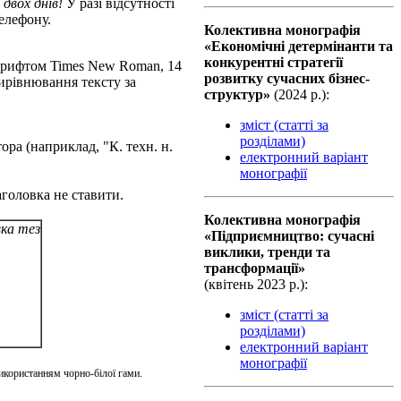
 двох днів!
У разі відсутності
елефону.
Колективна монографiя
«Економічні детермінанти та
конкурентні стратегії
 шрифтом Times New Roman, 14
розвитку сучасних бізнес-
Вирівнювання тексту за
структур»
(2024 р.):
зміст (статті за
розділами)
ра (наприклад, "К. техн. н.
електронний варіант
монографії
головка не ставити.
Колективна монографiя
ка тез
«Підприємництво: сучасні
виклики, тренди та
трансформації»
(квiтень 2023 р.):
зміст (статті за
розділами)
електронний варіант
монографії
икористанням чорно-білої гами.