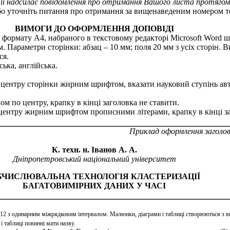
ації надсилає повідомлення про отримання Вашого листа протягом
бо уточніть питання про отримання за вищенаведеним номером т
ВИМОГИ ДО ОФОРМЛЕННЯ ДОПОВІДІ
у формату А4, набраного в текстовому редакторі Microsoft Word
 Параметри сторінки: абзац – 10 мм; поля 20 мм з усіх сторін. 
ся.
ська, англійська.
 центру сторінки жирним шрифтом, вказати науковий ступінь авто
ом по центру, крапку в кінці заголовка не ставити.
о центру жирним шрифтом прописними літерами, крапку в кінці за
Приклад оформлення заголов
К. техн. н. Іванов А. А.
Дніпропетровський національний університет
ЧИСЛЮВАЛЬНА ТЕХНОЛОГІЯ КЛАСТЕРИЗАЦІЇ
БАГАТОВИМІРНИХ ДАНИХ У ЧАСІ
з одинарним між­ряд­ко­вим інтервалом. Малюнки, діаграми і таблиці створюються з в
і таблиці повинні мати назву.