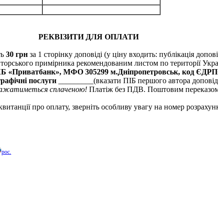
il
РЕКВІЗИТИ ДЛЯ ОПЛАТИ
ть
30 грн
за 1 сторінку доповіді (у ціну входить: публікація допові
вторського примірника рекомендованим листом по території Украї
 КБ «Приватбанк», МФО 305299 м.Дніпропетровськ, код ЄДРП
графічні послуги
_________(вказати ПІБ першого автора доповід
важатиметься сплаченою!
Платіж без ПДВ. Поштовим переказом 
витанції про оплату, зверніть особливу увагу на номер розрахун
рос.