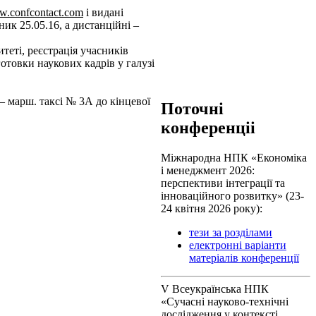
ww.confcontact.com
і видані
ик 25.05.16, а дистанційні –
теті, реєстрація учасників
отов­ки наукових кадрів у галузі
– марш. таксі № 3А до кінцевої
Поточні
конференціі
Міжнародна НПК «Економіка
і менеджмент 2026:
перспективи інтеграції та
інноваційного розвитку» (23-
24 квітня 2026 року):
тези за розділами
електронні варіанти
матеріалів конференції
V Всеукраїнська НПК
«Сучасні науково-технічні
дослідження у контексті