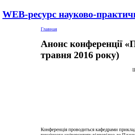
WEB-ресурс науково-практич
Главная
Анонс конференції «
травня 2016 року)
Ш
Конференція проводиться кафедрами приклад
технічного університету відповідно до Плану