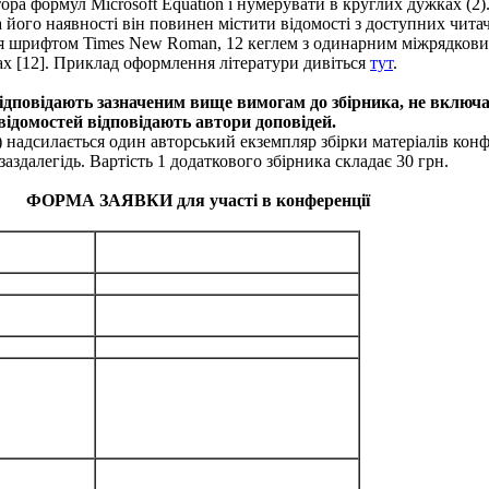
ра формул Microsoft Equation і нумерувати в круглих дужках (2)
а його наявності він повинен містити ві­домості з доступних чит
ься шрифтом Times New Roman, 12 кеглем з одинарним міжрядковим
х [12]. Приклад оформ­лен­ня літератури дивіться
тут
.
відповідають зазначеним вище вимогам до збірника, не включа
 відомостей відповідають автори доповідей.
) надсилається один авторський ек­земп­ляр збірки матеріалів конф
аздалегідь. Вартість 1 додаткового збірника складає 30 грн.
ФОРМА ЗАЯВКИ для участі в конференції
ези
я
н