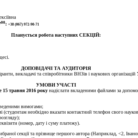
ксіївна
00
7
:
+38 (067) 972-90-71
Планується робота наступних СЕКЦІЙ:
цесі.
ДОПОВІДАЧІ ТА АУДИТОРІЯ
анти, викладачі та співробітники ВНЗів і наукових організацій
УМОВИ УЧАСТІ
е 15 травня 2016 року
надіслати вкладеними файлами за допомо
аведеними вимогами;
і (студентам необхідно вказати контактний телефон свого науково
розгляду);
квізити (номер, дату і суму платежу).
ибраної секції та прізвище першого автора (Наприклад, <2, Івано