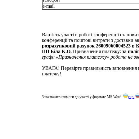
e-ma
Вартість участі в роботі конференції станови
конференції та поштові витрати з доставки а
розрахунковий рахунок 26009060004523 в
ПП Біла К.О.
Призначення платежу:
за полі
графи «Призначення платежу» робота не в
УВАГА! Перевірте правильність заповнення к
платежу!
Завантажити вимоги до участі у формате MS Word
укр.