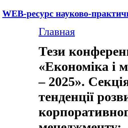
WEB-ресурс науково-практич
Главная
Тези конферен
«Економіка і 
– 2025». Секці
тенденції розв
корпоративно
менеджменту: