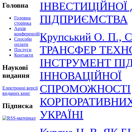
ІНВЕСТИЦІЙНОЇ 
Головна
ПІДПРИЄМСТВА
Головна
сторінка
Архів
Крупський О. П., 
конференцій
Способи
оплати
ТРАНСФЕР ТЕХН
Послуги
Контакти
ІНСТРУМЕНТ П
Наукові
ІННОВАЦІЙНОЇ
видання
СПРОМОЖНОСТІ
Електронні версії
виданих книг
КОРПОРАТИВНИХ
Підписка
УКРАЇНІ