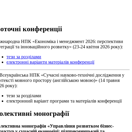
оточні конференціі
жнародна НПК «Економіка і менеджмент 2026: перспективи
теграції та інноваційного розвитку» (23-24 квітня 2026 року):
тези за розділами
електронні варіанти матеріалів конференції
Всеукраїнська НПК «Сучасні науково-технічні дослідження у
нтексті мовного простору (англійською мовою)» (14 травня
26 року):
тези за розділами
електронний варіант програми та матеріалів конференції
олективні монографії
лективна монографiя «Управління розвитком бізнес-
руктур у сучасній економіці: підприємницький та