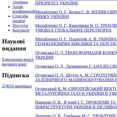
сторінка
ПРІОРИТЕТ УКРАЇНИ
Архів
конференцій
Михайленко О. Г., Козіна С. В. ВПЛИВ
Способи
РИНКУ УКРАЇНИ
оплати
Послуги
Михайленко О. Г., Краснікова Н. О. Т
Контакти
УМОВАХ ГЛОБАЛЬНИХ ПЕРЕТВОРЕН
Михайленко О. Г., Плахотнік А. В. УК
Наукові
ГЕОЕКОНОМІЧНІ ВИКЛИКИ ТА ПЕРСПЕК
видання
Огданська О. Д. ТРАНСФОРМАЦІЯ КО
УКРАЇНИ
Електронні версії
виданих книг
Огданська О. Д., Литвиненко Г. АНА
Підписка
Огданська О. Д., Щудло А. М. СТРАТЕГ
ЗАЛІЗНИЧНОГО МАШИНОБУДУВАННЯ В 
Огданський К. М. ЄВРОПЕЙСЬКИЙ ВЕК
МЕТАЛУРГІЙНОЇ ГАЛУЗІ УКРАЇНИ В У
Пащенко О. В., В’ялий І. С. ПРОБЛЕМ
ІНФРАСТРУКТУРИ УКРАЇНИ В ПІСЛЯВО
Пащенко О. В., Грибанов М. С. ПРОБ