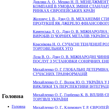
Дивляш А. О., Мешко Н. П. МЕНЕДЖМЕ
КОМПАНІЇ В УМОВАХ ЗМІНИ СТАНДАРТ
РИНКАХ ЄВРОПЕЙСЬКИХ КРАЇН
Жоломус І. В., Дзяд О. В. МЕХАНІЗМ
ПРОДУКЦІЇ ЯК ДЖЕРЕЛО ФІНАНСОВОГ
Каменська Д. О., Дзяд О. В. МІЖНА
ВИРОБІВ ІЗ ЧОРНИХ МЕТАЛІВ УКРАЇН
Краснікова Н. О. СУЧАСНІ ТЕНДЕНЦІЇ
ТОРГОВЕЛЬНИХ УГО
Лоза В. О., Дзяд О. В. МІЖНАРОДНІ 
ПОСЛУГ З УСТАНОВКИ СОНЯЧНИХ ЕНЕ
Михайленко О. Г. ГЛОБАЛЬНІ ДЕТЕРМІ
СУЧАСНИХ ТРАНФОРМАЦІЙ
Михайленко О. Г., Волок Ю. О. УКРАЇ
ВИКЛИКИ ТА ПЕРСПЕКТИВИ ІНТЕГРАЦІ
Михайленко О. Г., Горбенко К. В. ВПЛ
Головна
ТОРГІВЛІ УКРАЇНИ
Головна
Михайленко О. Г., Климович Т. Р. ЄВ