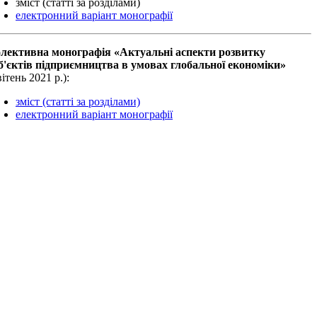
зміст (статті за розділами)
електронний варіант монографії
лективна монографiя «Актуальні аспекти розвитку
б'єктів підприємництва в умовах глобальної економіки»
вiтень 2021 р.):
зміст (статті за розділами)
електронний варіант монографії