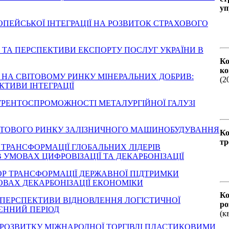
уп
 ЄВРОПЕЙСЬКОЇ ІНТЕГРАЦІЇ НА РОЗВИТОК СТРАХОВОГО
РЕНДИ ТА ПЕРСПЕКТИВИ ЕКСПОРТУ ПОСЛУГ УКРАЇНИ В
Ко
ко
РАЇНА НА СВІТОВОМУ РИНКУ МІНЕРАЛЬНИХ ДОБРИВ:
(2
ТИВИ ІНТЕГРАЦІЇ
НКУРЕНТОСПРОМОЖНОСТІ МЕТАЛУРГІЙНОЇ ГАЛУЗІ
ЛІЗ СВІТОВОГО РИНКУ ЗАЛІЗНИЧНОГО МАШИНОБУДУВАННЯ
Ко
тр
ІЧНІ ТРАНСФОРМАЦІЇ ГЛОБАЛЬНИХ ЛІДЕРІВ
УМОВАХ ЦИФРОВІЗАЦІЇ ТА ДЕКАРБОНІЗАЦІЇ
ТОР ТРАНСФОРМАЦІЇ ДЕРЖАВНОЇ ПІДТРИМКИ
МОВАХ ДЕКАРБОНІЗАЦІЇ ЕКОНОМІКИ
Ко
И ТА ПЕРСПЕКТИВИ ВІДНОВЛЕННЯ ЛОГІСТИЧНОЇ
ро
ЄННИЙ ПЕРІОД
(к
ЛЕМИ РОЗВИТКУ МІЖНАРОДНОЇ ТОРГІВЛІ ПЛАСТИКОВИМИ