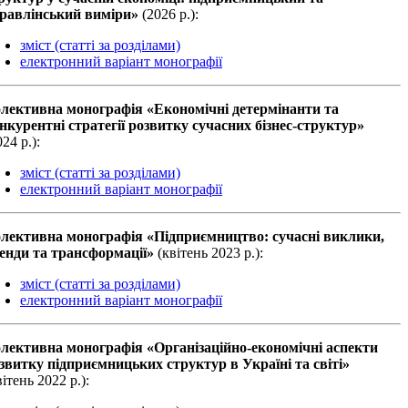
равлінський виміри»
(2026 р.):
зміст (статті за розділами)
електронний варіант монографії
лективна монографiя «Економічні детермінанти та
нкурентні стратегії розвитку сучасних бізнес-структур»
024 р.):
зміст (статті за розділами)
електронний варіант монографії
лективна монографiя «Підприємництво: сучасні виклики,
енди та трансформації»
(квiтень 2023 р.):
зміст (статті за розділами)
електронний варіант монографії
лективна монографiя «Організаційно-економічні аспекти
звитку підприємницьких структур в Україні та світі»
вiтень 2022 р.):