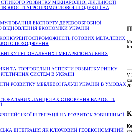
НТ СТІЙКОГО РОЗВИТКУ МІЖНАРОДНОЇ ДІЯЛЬНОСТІ
ІВ ЯКОСТІ АГРОПРОМИСЛОВОЇ ПРОДУКЦІЇ НА
И СТИМУЛЮВАННЯ ЕКСПОРТУ ДЕРЕВООБРОБНОЇ
П
О ВІДНОВЛЕННЯ ЕКОНОМІКИ УКРАЇНИ
РОДНА КОНКУРЕНТОСПРОМОЖНІСТЬ ГОТОВИХ МЕТАЛЕВИХ
Мі
СЬКОГО ПОХОДЖЕННЯ
ін
 РОЗВИТКУ РЕГІОНАЛЬНИХ І МЕГАРЕГІОНАЛЬНИХ
ЧИННИКИ ТА ТОРГОВЕЛЬНІ АСПЕКТИ РОЗВИТКУ РИНКУ
РГЕТИЧНИХ СИСТЕМ В УКРАЇНІ
V 
ко
НАНТИ РОЗВИТКУ МЕБЛЕВОЇ ГАЛУЗІ УКРАЇНИ В УМОВАХ
20
НА У ГЛОБАЛЬНИХ ЛАНЦЮГАХ СТВОРЕННЯ ВАРТОСТІ:
Ї
К
ИВ ЄВРОПЕЙСЬКОЇ ІНТЕГРАЦІЇ НА РОЗВИТОК ЗОВНІШНЬОЇ
Ко
РОПЕЙСЬКА ІНТЕГРАЦІЯ ЯК КЛЮЧОВИЙ ГЕОЕКОНОМІЧНИЙ
ст