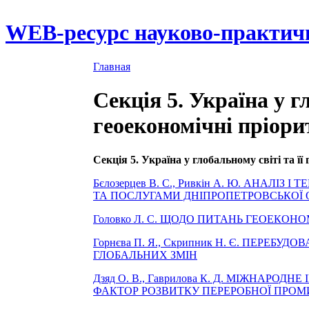
WEB-ресурс науково-практич
Главная
Секція 5. Україна у гл
геоекономічні пріори
Секція 5. Україна у глобальному світі та її
Бєлозерцев В. С., Ривкін А. Ю. АНАЛІ
ТА ПОСЛУГАМИ ДНІПРОПЕТРОВСЬКОЇ 
Головко Л. С. ЩОДО ПИТАНЬ ГЕОЕКОН
Горнєва П. Я., Скрипник Н. Є. ПЕРЕБ
ГЛОБАЛЬНИХ ЗМІН
Дзяд О. В., Гаврилова К. Д. МІЖНАРО
ФАКТОР РОЗВИТКУ ПЕРЕРОБНОЇ ПРОМИ