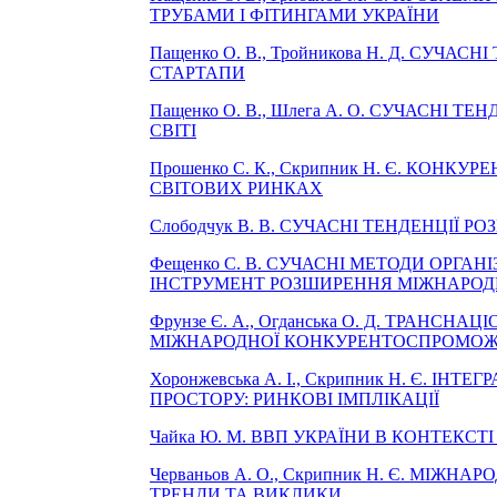
ТРУБАМИ І ФІТИНГАМИ УКРАЇНИ
Пащенко О. В., Тройникова Н. Д. СУЧ
СТАРТАПИ
Пащенко О. В., Шлега А. О. СУЧАСНІ Т
СВІТІ
Прошенко С. К., Скрипник Н. Є. КОНК
СВІТОВИХ РИНКАХ
Слободчук В. В. СУЧАСНІ ТЕНДЕНЦІЇ Р
Фещенко С. В. СУЧАСНІ МЕТОДИ ОРГА
ІНСТРУМЕНТ РОЗШИРЕННЯ МІЖНАРОДНО
Фрунзе Є. А., Огданська О. Д. ТРАНС
МІЖНАРОДНОЇ КОНКУРЕНТОСПРОМОЖ
Хоронжевська А. І., Скрипник Н. Є. 
ПРОСТОРУ: РИНКОВІ ІМПЛІКАЦІЇ
Чайка Ю. М. ВВП УКРАЇНИ В КОНТЕКС
Черваньов А. О., Скрипник Н. Є. МІЖ
ТРЕНДИ ТА ВИКЛИКИ