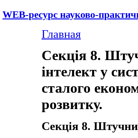
WEB-ресурс науково-практич
Главная
Секція 8. Шту
інтелект у сис
сталого еконо
розвитку.
Секція 8. Штучни