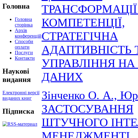
Головна
ТРАНСФОРМАЦІЇ
КОМПЕТЕНЦІЇ,
Головна
сторінка
Архів
СТРАТЕГІЧНА
конференцій
Способи
АДАПТИВНІСТЬ 
оплати
Послуги
Контакти
УПРАВЛІННЯ НА
Наукові
ДАНИХ
видання
Зінченко О. А., Юр
Електронні версії
виданих книг
ЗАСТОСУВАННЯ
Підписка
ШТУЧНОГО ІНТЕ
МЕНЕДЖМЕНТІ