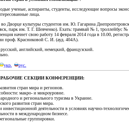
одые ученые, аспиранты, студенты, исследующие вопросы эконо
нтересованные лица.
а во Дворце культуры студентов им. Ю. Гагарина Днепропетровс
к, парк им. Т. Г. Шевченко). Ехать: трамвай № 1, троллейбус № Б,
енция начнет свою работу 14 февраля 2014 года в 10.00, регист
и проф. Красниковой С. И. (ауд. 404А).
 русский, английский, немецкий, французский.
льно.
укр.
рус.
РАБОЧИЕ СЕКЦИИ КОНФЕРЕНЦИИ:
азвития стран мира и регионов.
обности: макро- и микроуровне.
народного и регионального туризма в Украине.
ского развития стран мира.
 инвестиционной деятельности в условиях научно-технологичес
льности в международном бизнесе.
региональные группировки.