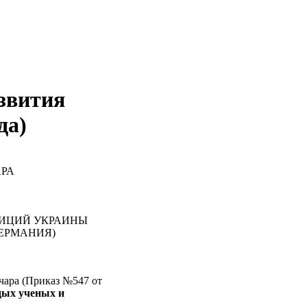
звития
да)
РА
ТИЦИЙ УКРАИНЫ
ЕРМАНИЯ)
чара (Приказ №547 от
дых ученых и