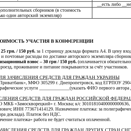
__есть либо __н
ополнительных сборников (в стоимость
ко один авторский экземпляр)
ОИМОСТЬ УЧАСТИЯ В КОНФЕРЕНЦИИ
5 грн. / 150 руб.
за 1 страницу доклада формата А4. В цену вхо
 и почтовые расходы по доставке авторского экземпляра сборни
зационный взнос – 30 грн / 150 руб.
(оплачивается обязательн
роезд, проживание и питание покрываются за счёт участников.
ЛЯ ЗАЧИСЛЕНИЯ СРЕДСТВ ДЛЯ ГРАЖДАН УКРАИНЫ
Приватбанк», МФО 305299 г. Днепропетровск, код ЕГРПОУ 2904
графические услуги _____________(указать ФИО первого автора 
СЛЕНИЯ СРЕДСТВ ДЛЯ ГРАЖДАН РОССИЙСКОЙ ФЕДЕРА
О МКБ «Замоскворецкий» г. Москва; к/с 30101810400000000636,
ович; ИНН 773671414129. Назначение платежа: за полиграфиче
ра доклада). Платеж без НДС.
ение платежа» работа не будет считаться оплаченной.
АЧИСЛЕНИЯ СРЕДСТВ ДЛЯ ГРАЖДАН ДРУГИХ СТРАН СНГ