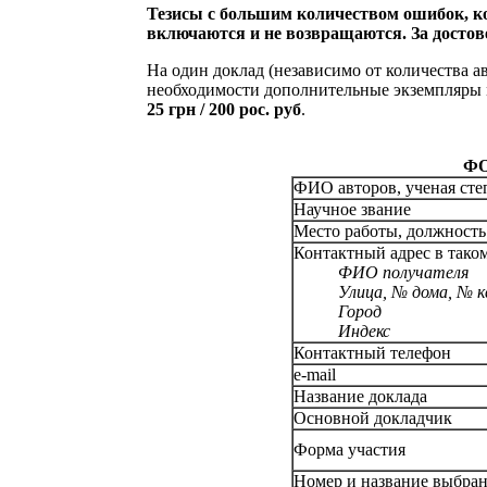
Тезисы с большим количеством ошибок, к
включаются и не возвращаются. За достове
На один доклад (независимо от количества а
необходимости дополнительные экземпляры м
25 грн / 200 рос. руб
.
ФО
ФИО авторов, ученая сте
Научное звание
Место работы, должность
Контактный адрес в тако
ФИО получателя
Улица, № дома, № 
Город
Индекс
Контактный телефон
e-mail
Название доклада
Основной докладчик
Форма участия
Номер и название выбра