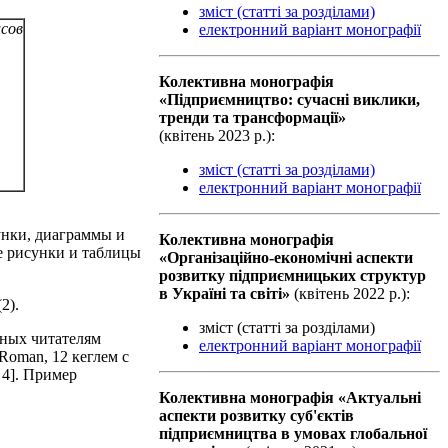
зміст (статті за розділами)
исов
електронний варіант монографії
Колективна монографiя
«Підприємництво: сучасні виклики,
тренди та трансформації»
(квiтень 2023 р.):
зміст (статті за розділами)
електронний варіант монографії
нки, диаграммы и
Колективна монографiя
е рисунки и таблицы
«Організаційно-економічні аспекти
розвитку підприємницьких структур
в Україні та світі»
(квiтень 2022 р.):
2).
зміст (статті за розділами)
пных читателям
електронний варіант монографії
oman, 12 кеглем с
 4]. Пример
Колективна монографiя «Актуальні
аспекти розвитку суб'єктів
підприємництва в умовах глобальної