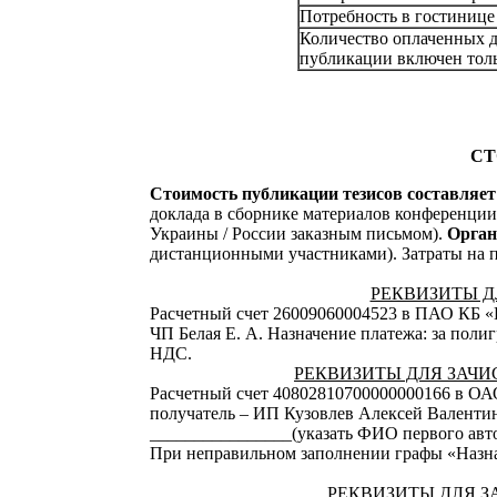
Потребность в гостинице
Количество оплаченных д
публикации включен толь
СТ
Стоимость публикации тезисов составляет 2
доклада в сборнике материалов конференции
Украины / России заказным письмом).
Органи
дистанционными участниками). Затраты на п
РЕКВИЗИТЫ Д
Расчетный счет 26009060004523 в ПАО КБ «
ЧП Белая Е. А. Назначение платежа: за поли
НДС.
РЕКВИЗИТЫ ДЛЯ ЗАЧИ
Расчетный счет 40802810700000000166 в ОА
получатель – ИП Кузовлев Алексей Валентин
________________(указать ФИО первого авто
При неправильном заполнении графы «Назнач
РЕКВИЗИТЫ ДЛЯ З