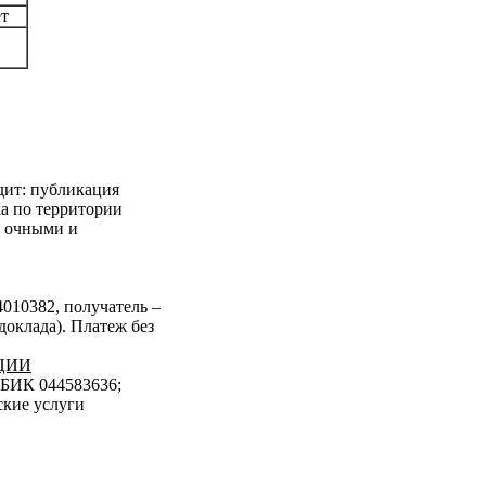
ет
дит: публикация
ка по территории
о очными и
010382, получатель –
доклада). Платеж без
ЦИИ
 БИК 044583636;
ские услуги