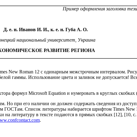
Пример оформления заголовка тез
Д. е. н. Иванов И. И., к. е. н. Губа А. О.
онецкий национальный университет, Украина
КОНОМИЧЕСКОЕ РАЗВИТИЕ РЕГИОНА
mes New Roman 12 с одинарным межстрочным интервалом. Рису
белой гаммы. Использование цвета и заливок не допускается! Вс
ора формул Microsoft Equation и нумеровать в круглых скобках (
ым. Но при его наличии он должен содержать сведения из досту
м ГОСТам. Список литературы набирается шрифтом Times New R
а литературу в тексте подаются в прямых скобках [12], [10, с.
ww.confcontact.com
.