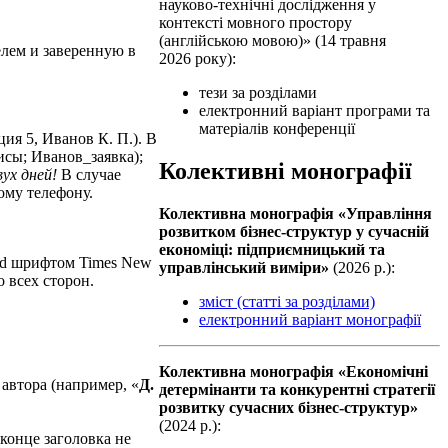
науково-технічні дослідження у
контексті мовного простору
(англійською мовою)» (14 травня
елем и заверенную в
2026 року):
тези за розділами
електронний варіант програми та
матеріалів конференції
ия 5, Иванов К. П.). В
исы; Иванов_заявка);
Колективні монографії
вух дней!
В случае
ому телефону.
Колективна монографiя «Управління
розвитком бізнес-структур у сучасній
економіці: підприємницький та
ord шрифтом Times New
управлінський виміри»
(2026 р.):
 всех сторон.
зміст (статті за розділами)
електронний варіант монографії
Колективна монографiя «Економічні
автора (например, «
Д.
детермінанти та конкурентні стратегії
розвитку сучасних бізнес-структур»
(2024 р.):
конце заголовка не