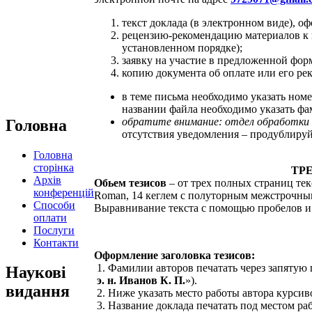
текст доклада (в электронном виде), 
рецензию-рекомендацию материалов к п
установленном порядке);
заявку на участие в предложенной фор
копию документа об оплате или его рек
в теме письма необходимо указать ном
названии файла необходимо указать фа
обратите внимание: отдел обработки 
Головна
отсутствия уведомления – продублируй
Головна
сторінка
ТР
Архів
Обьем тезисов
– от трех полных страниц тек
конференцій
Roman, 14 кеглем с полуторным межстрочным 
Способи
Выравнивание текста с помощью пробелов и 
оплати
Послуги
Контакти
Оформление заголовка тезисов:
1. Фамилии авторов печатать через запятую
Наукові
э. н. Иванов К. П.
»).
видання
2. Ниже указать место работы автора курсиво
3. Название доклада печатать под местом р