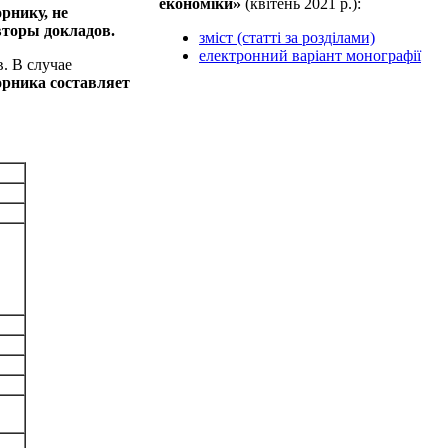
економіки»
(квiтень 2021 р.):
рнику, не
вторы докладов.
зміст (статті за розділами)
електронний варіант монографії
. В случае
орника составляет