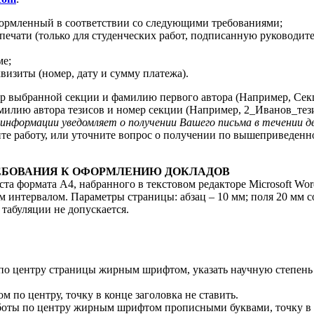
оформленный в соответствии со следующими требованиями;
ечати (только для студенческих работ, подписанную руководит
ме;
визиты (номер, дату и сумму платежа).
ер выбранной секции и фамилию первого автора (Например, Секц
милию автора тезисов и номер секции (Например, 2_Иванов_тез
информации уведомляет о получении Вашего письма в течении д
те работу, или уточните вопрос о получении по вышеприведенн
ЕБОВАНИЯ К ОФОРМЛЕНИЮ ДОКЛАДОВ
ста формата А4, набранного в текстовом редакторе Microsoft W
интервалом. Параметры страницы: абзац – 10 мм; поля 20 мм со
табуляции не допускается.
 по центру страницы жирным шрифтом, указать научную степень 
м по центру, точку в конце заголовка не ставить.
аботы по центру жирным шрифтом прописными буквами, точку в 