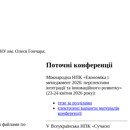
ДНУ им. Олеся Гончара;
Поточні конференціі
Міжнародна НПК «Економіка і
менеджмент 2026: перспективи
інтеграції та інноваційного розвитку»
(23-24 квітня 2026 року):
тези за розділами
електронні варіанти матеріалів
конференції
и файлами по
V Всеукраїнська НПК «Сучасні