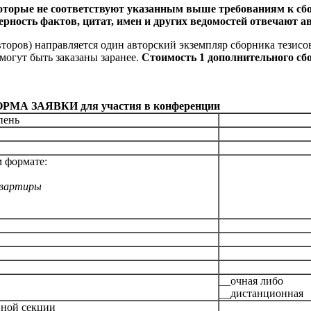
оторые не соответствуют указанным выше требованиям к сбо
рность фактов, цитат, имен и других ведомостей отвечают а
второв) направляется один авторский экземпляр сборника тезисов
огут быть заказаны заранее.
Стоимость 1 дополнительного сб
РМА ЗАЯВКИ для участия в конференции
пень
м формате:
квартиры
__очная либо
__дистанционная
нной секции