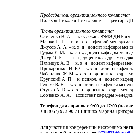
Председатель организационного комитета:
Поляков Николай Викторович – ректор ДНУ 
Члены организационного комитета:
Сливенко В. А. – и. о. декана ФМЭ ДНУ им. О.
Мешко Н. П. – и. о. зав. кафедрой менеджмен
Джусов А. А. – к. э. н., доцент кафедры ме
Гудым Е. М. – к. э. н., доцент кафедры мен
Джур О. Е. – к. т. н., доцент кафедры мене
Нямещук А. В. – к. э. н., доцент кафедры 
Приварников И. Ю. – к. э. н., доцент кафе
Чабаненко Ж. М. – к. э. н., доцент кафедры
Крупский А. П. – к. психол. н., доцент ка
Редько В. Е. – к. э. н., доцент кафедры ме
Ступко А. В. – к. э. н., доцент кафедры ме
Кобченко А. А. – ассистент кафедры менеджм
Телефон для справок с 9:00 до 17:00
(по кие
+38 (067) 972-90-71 Епишко Марина Григорь
Для участия в конференции необходимо
не п
электронной почте на адрес
9729071@gmail.