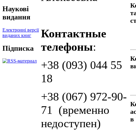
К
Наукові
т
видання
с
Контактные
Електронні версії
виданих книг
телефоны
:
Підписка
К
+38 (093) 044 55
в
18
+38 (067) 972-90-
К
71 (временно
а
в
недоступен)