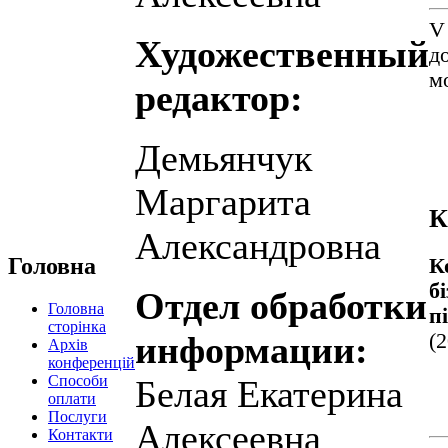
V
Художественный
д
м
редактор:
Демьянчук
Маргарита
К
Александровна
Головна
К
б
Отдел обработки
Головна
п
сторінка
(2
информации:
Архів
конференцій
Способи
Белая Екатерина
оплати
Послуги
Алексеевна
Контакти