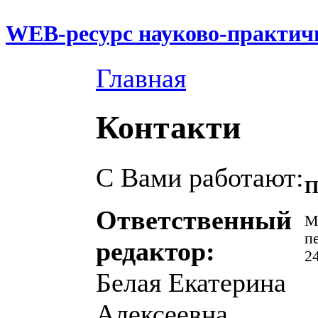
WEB-ресурс науково-практич
Главная
Контакти
С Вами работают:
П
Ответственный
М
п
редактор:
2
Белая Екатерина
Алексеевна