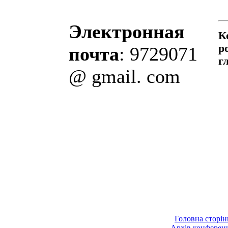
Электронная
К
р
почта
: 9729071
г
@ gmail. com
Головна сторін
Архів конферен