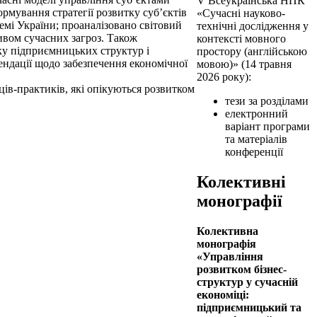
V Всеукраїнська НПК
рмування стратегії розвитку суб’єктів
«Сучасні науково-
темі України; проаналізовано світовий
технічні дослідження у
ливом сучасних загроз. Також
контексті мовного
ку підприємницьких структур і
простору (англійською
ендації щодо забезпечення економічної
мовою)» (14 травня
2026 року):
нців-практиків, які опікуються розвитком
тези за розділами
електронний
варіант програми
та матеріалів
конференції
Колективні
монографії
Колективна
монографiя
«Управління
розвитком бізнес-
структур у сучасній
економіці:
підприємницький та