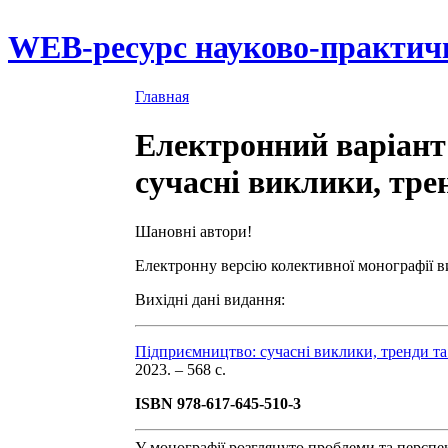
WEB-ресурс науково-практич
Главная
Електронний варіант
сучасні виклики, трен
Шановні автори!
Електронну версію колективної монографії ви
Вихідні дані видання:
Підприємництво: сучасні виклики, тренди т
2023. – 568 с.
ISBN 978-617-645-510-3
У монографії розглянуто проблеми та перспек