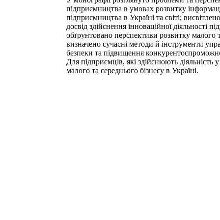
підприємництва в умовах розвитку інформацій
підприємництва в Україні та світі; висвітле
досвід здійснення інноваційної діяльності пі
обґрунтовано перспективи розвитку малого т
визначено сучасні методи й інструменти упр
безпеки та підвищення конкурентоспроможност
Для підприємців, які здійснюють діяльність у 
малого та середнього бізнесу в Україні.