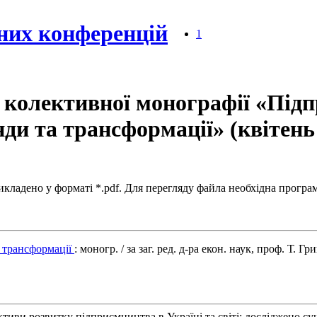
них конференцій
1
 колективної монографії «Під
ди та трансформації» (квітень 
кладено у форматі *.pdf. Для перегляду файла необхідна программ
а трансформації
: моногр. / за заг. ред. д-ра екон. наук, проф. Т. Г
тиви розвитку підприємництва в Україні та світі; досліджено су