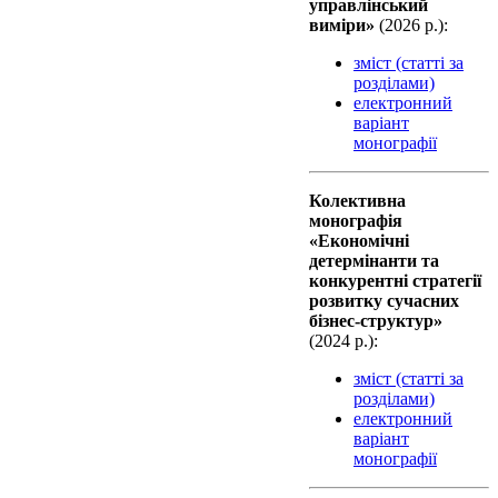
управлінський
виміри»
(2026 р.):
зміст (статті за
розділами)
електронний
варіант
монографії
Колективна
монографiя
«Економічні
детермінанти та
конкурентні стратегії
розвитку сучасних
бізнес-структур»
(2024 р.):
зміст (статті за
розділами)
електронний
варіант
монографії