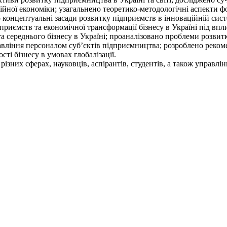
ної економіки; узагальнено теоретико-методологічні аспекти фо
но концептуальні засади розвитку підприємств в інноваційній сис
дприємств та економічної трансформації бізнесу в Україні під вп
а середнього бізнесу в Україні; проаналізовано проблеми розвит
авління персоналом суб’єктів підприємництва; розроблено реком
і бізнесу в умовах глобалізації.
різних сферах, науковців, аспірантів, студентів, а також управлі