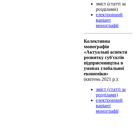
зміст (статті за
розділами)
електронний
варіант
монографії
Колективна
монографiя
«Актуальні аспекти
розвитку суб'єктів
підприємництва в
умовах глобальної
економіки»
(квiтень 2021 р.):
зміст (статті за
розділами)
електронний
варіант
монографії