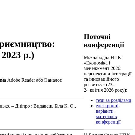
Поточні
приємництво:
конференціі
2023 р.)
Міжнародна НПК
«Економіка і
менеджмент 2026:
перспективи інтеграції
та інноваційного
а Adobe Reader або її аналог.
розвитку» (23-
24 квітня 2026 року):
тези за розділами
електронні
ринько. – Дніпро : Видавець Біла К. О.,
варіанти
матеріалів
конференції
часні моделі управління суб’єктами