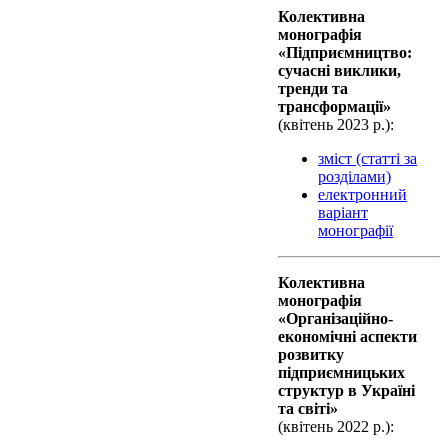
Колективна
монографiя
«Підприємництво:
сучасні виклики,
тренди та
трансформації»
(квiтень 2023 р.):
зміст (статті за
розділами)
електронний
варіант
монографії
Колективна
монографiя
«Організаційно-
економічні аспекти
розвитку
підприємницьких
структур в Україні
та світі»
(квiтень 2022 р.):