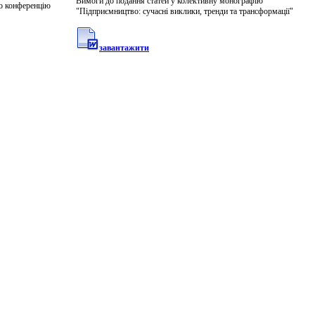
Вимоги до подання статей у колективну монографію
ро конференцію
"Підприємництво: сучасні виклики, тренди та трансформації"
завантажити