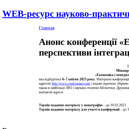
WEB-ресурс науково-практич
Главная
Анонс конференції «Е
перспективи інтеграц
Ш
Міжнаро
«Економіка і менеджм
яка відбудеться
6–7 квітня 2023 року
. Матеріали конференці
адресою
http://www.confcontact.com
і видані окремою збіркою 
також в найбільші ЗВО і науково-технічні бібліотеки. Друков
контактні адреси.
Термін подання матеріалу у монографію
– до 10.03.2023.
Термін подання матеріалу для участі в конференції
–
до 3