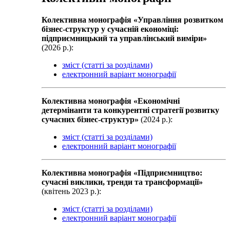
Колективна монографiя «Управління розвитком
бізнес-структур у сучасній економіці:
підприємницький та управлінський виміри»
(2026 р.):
зміст (статті за розділами)
електронний варіант монографії
Колективна монографiя «Економічні
детермінанти та конкурентні стратегії розвитку
сучасних бізнес-структур»
(2024 р.):
зміст (статті за розділами)
електронний варіант монографії
Колективна монографiя «Підприємництво:
сучасні виклики, тренди та трансформації»
(квiтень 2023 р.):
зміст (статті за розділами)
електронний варіант монографії