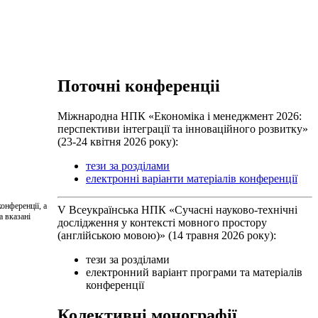
Поточні конференціі
Міжнародна НПК «Економіка і менеджмент 2026:
перспективи інтеграції та інноваційного розвитку»
(23-24 квітня 2026 року):
тези за розділами
електронні варіанти матеріалів конференції
онференції, а
V Всеукраїнська НПК «Сучасні науково-технічні
а вказані
дослідження у контексті мовного простору
(англійською мовою)» (14 травня 2026 року):
тези за розділами
електронний варіант програми та матеріалів
конференції
Колективні монографії