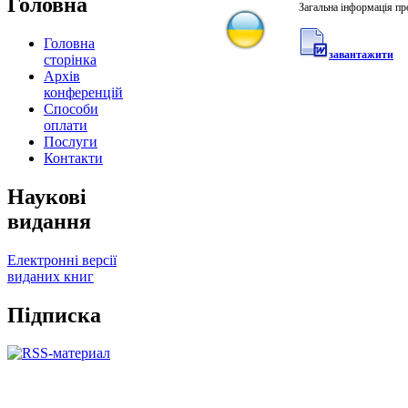
Головна
Загальна інформація п
Головна
завантажити
сторінка
Архів
конференцій
Способи
оплати
Послуги
Контакти
Наукові
видання
Електронні версії
виданих книг
Підписка