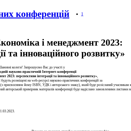
них конференцій
1
кономіка і менеджмент 2023:
ії та інноваційного розвитку»
ановні колеги!
Запрошуємо Вас до участі у
дній науково-прак­тичній Інтернет-конференції
ент 2023: перспективи інтеграції та інноваційного розвитку»
,
ї будуть розміщені на web-ресурсі науково-практичних конфе­ренцій за
(з присвоєнням йому ISBN, УДК і авторського знаку), який буде розісланий учасникам к
аний авторський примірник матеріалів конференції буде надіслано замовленими листами н
1.03.2023.