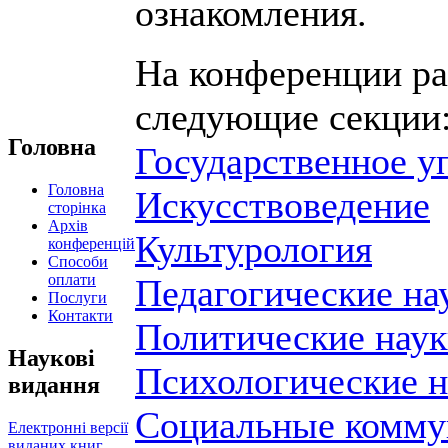
ознакомления.
На конференции р
следующие секции
Головна
Государственное у
Головна
Искусствоведение
сторінка
Архів
Культурология
конференцій
Способи
оплати
Педагогические на
Послуги
Контакти
Политические нау
Наукові
Психологические н
видання
Социальные комму
Електронні версії
виданих книг