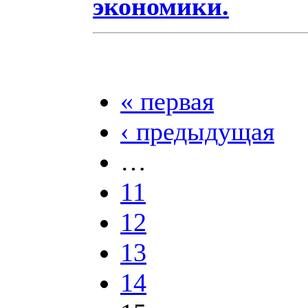
экономики.
« первая
‹ предыдущая
…
11
12
13
14