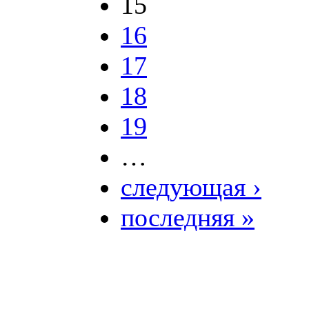
15
16
17
18
19
…
следующая ›
последняя »