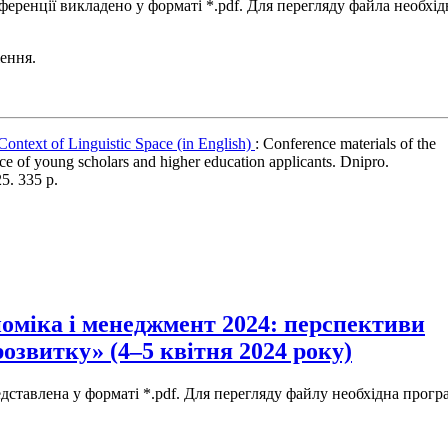
еренції викладено у форматі *.pdf. Для перегляду файла необхід
ення.
Context of Linguistic Space (in English)
: Conference materials of the
nce of young scholars and higher education applicants. Dnipro.
5. 335 p.
оміка і менеджмент 2024: перспективи
розвитку» (4–5 квітня 2024 року)
едставлена у форматі *.pdf. Для перегляду файлу необхідна прогр