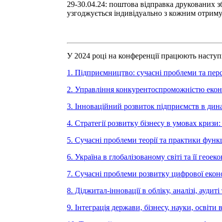
29-30.04.24: поштова відправка друкованих зб
узгоджується індивідуально з кожним отриму
У 2024 році на конференції працюють насту
1. Підприємництво: сучасні проблеми та пер
2. Управління конкурентоспроможністю еконо
3. Інноваційний розвиток підприємств в ди
4. Стратегії розвитку бізнесу в умовах криз
5. Сучасні проблеми теорії та практики фун
6. Україна в глобалізованому світі та її геоек
7. Сучасні проблеми розвитку цифрової екон
8. Діджитал-інновації в обліку, аналізі, аудит
9. Інтеграція держави, бізнесу, науки, освіти 