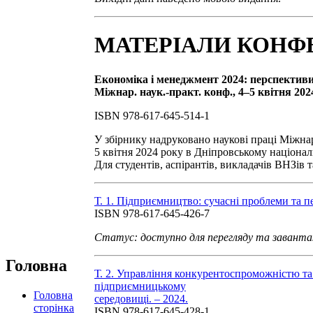
МАТЕРІАЛИ КОНФЕ
Економіка і менеджмент 2024: перспективи і
Міжнар. наук.-практ. конф., 4–5 квітня 2024 
ISBN 978-617-645-514-1
У збірнику надруковано наукові праці Міжнар
5 квітня 2024 року в Дніпровському націонал
Для студентів, аспірантів, викладачів ВНЗів т
Т. 1. Підприємництво: сучасні проблеми та пе
ISBN 978-617-645-426-7
Статус: доступно для перегляду та завант
Головна
Т. 2. Управління конкурентоспроможністю та
підприємницькому
Головна
середовищі. – 2024.
сторінка
ISBN 978-617-645-428-1