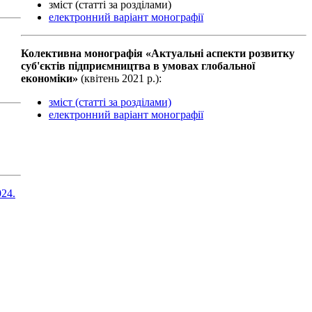
зміст (статті за розділами)
електронний варіант монографії
Колективна монографiя «Актуальні аспекти розвитку
суб'єктів підприємництва в умовах глобальної
економіки»
(квiтень 2021 р.):
зміст (статті за розділами)
електронний варіант монографії
24.