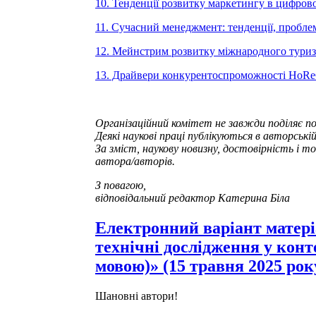
10. Тенденції розвитку маркетингу в цифров
11. Сучасний менеджмент: тенденції, пробле
12. Мейнстрим розвитку міжнародного туриз
13. Драйвери конкурентоспроможності HoReC
Організаційний комітет не завжди поділяє п
Деякі наукові праці публікуються в авторській
За зміст, наукову новизну, достовірність і 
автора/авторів.
З повагою,
відповідальний редактор Катерина Біла
Електронний варіант матері
технічні дослідження у конт
мовою)» (15 травня 2025 рок
Шановні автори!