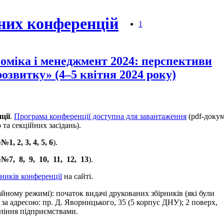
них конференцій
1
оміка і менеджмент 2024: перспективи
розвитку» (4–5 квітня 2024 року)
ції
.
Програма конференції доступна для завантаження
(pdf-доку
та секційних засідань).
1, 2, 3, 4, 5, 6
).
№7, 8, 9, 10, 11, 12, 13
).
рників конференції
на сайті.
айному режимі): початок видачі друкованих збірників (які були
о за адресою: пр. Д. Яворницького, 35 (5 корпус ДНУ); 2 поверх,
ління підприємствами.