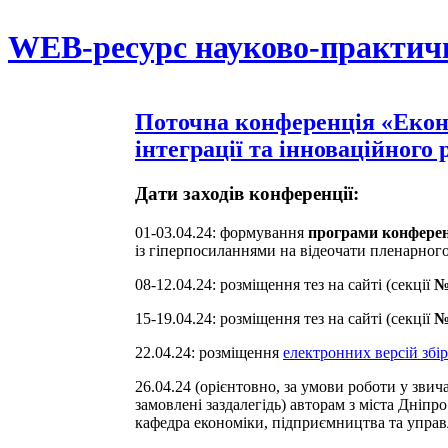
WEB-ресурс науково-практич
Поточна конференція «Екон
інтеграції та інноваційного 
Дати заходів конференції:
01-03.04.24: формування
програми конферен
із гіперпосиланнями на відеочати пленарного 
08-12.04.24: розміщення тез на сайті (секції
№№
15-19.04.24: розміщення тез на сайті (секції
№
22.04.24: розміщення
електронних версій збі
26.04.24 (орієнтовно, за умови роботи у звич
замовлені заздалегідь) авторам з міста Дніпр
кафедра економіки, підприємництва та управ