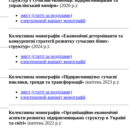
структур у сучасній економіці: підприємницький та
управлінський виміри»
(2026 р.):
зміст (статті за розділами)
електронний варіант монографії
Колективна монографiя «Економічні детермінанти та
конкурентні стратегії розвитку сучасних бізнес-
структур»
(2024 р.):
зміст (статті за розділами)
електронний варіант монографії
Колективна монографiя «Підприємництво: сучасні
виклики, тренди та трансформації»
(квiтень 2023 р.):
зміст (статті за розділами)
електронний варіант монографії
Колективна монографiя «Організаційно-економічні
аспекти розвитку підприємницьких структур в Україні
та світі»
(квiтень 2022 р.):