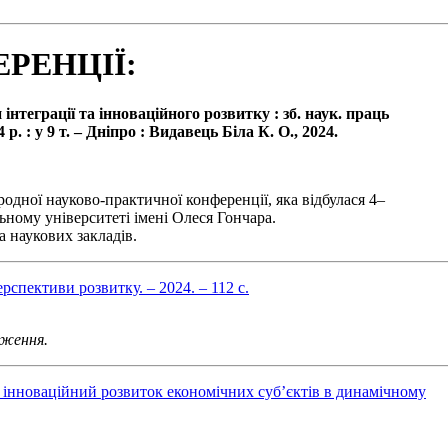
РЕНЦІЇ:
нтеграції та інноваційного розвитку : зб. наук. праць
р. : у 9 т. – Дніпро : Видавець Біла К. О., 2024.
одної науково-практичної конференції, яка відбулася 4–
ьному університеті імені Олеся Гончара.
а наукових закладів.
рспективи розвитку. – 2024. – 112 с.
аження.
 інноваційний розвиток економічних суб’єктів в динамічному