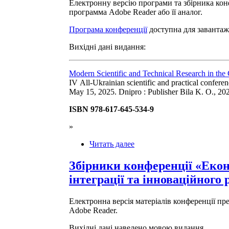
Електронну версію програми та збірника конф
программа Adobe Reader або її аналог.
Програма конференції
доступна для завантаж
Вихідні дані видання:
Modern Scientific and Technical Research in the 
IV All-Ukrainian scientific and practical confere
May 15, 2025. Dnipro : Publisher Bila K. O., 202
ISBN 978-617-645-534-9
»
Читать далее
Збірники конференції «Екон
інтеграції та інноваційного 
Електронна версія матеріалів конференції пр
Adobe Reader.
Вихідні дані наведено мовою видання.