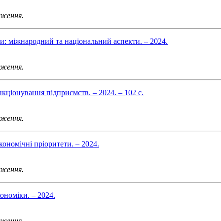
аження.
изи: міжнародний та національний аспекти. – 2024.
аження.
нкціонування підприємств. – 2024. – 102 с.
аження.
оекономічні пріоритети. – 2024.
аження.
ономіки. – 2024.
аження.