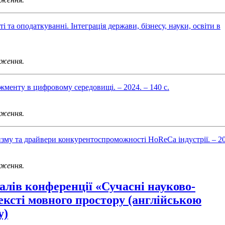
иті та оподаткуванні. Інтеграція держави, бізнесу, науки, освіти в
аження.
джменту в цифровому середовищі. – 2024. – 140 с.
аження.
зму та драйвери конкурентоспроможності HoReCa індустрії. – 20
аження.
алів конференції «Сучасні науково-
ексті мовного простору (англійською
у)