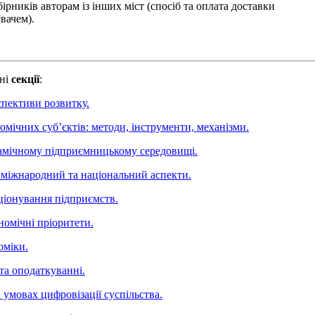
ірників авторам із інших міст (спосіб та оплата доставки
вачем).
пні
секції
:
спективи розвитку.
мічних суб’єктів: методи, інструменти, механізми.
намічному підприємницькому середовищі.
и: міжнародний та національний аспекти.
кціонування підприємств.
ономічні пріоритети.
оміки.
і та оподаткуванні.
в умовах цифровізації суспільства.