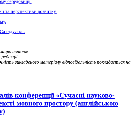
ому середовищі.
ми та перспективи розвитку.
му.
a індустрії.
озицію авторів
 редакції
точність викладеного матеріалу відповідальність покладається на
алів конференції «Сучасні науково-
ексті мовного простору (англійською
у)