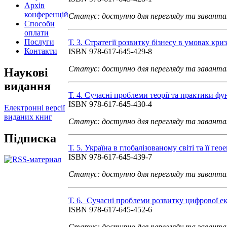
Архів
конференцій
Статус: доступно для перегляду та завант
Способи
оплати
Послуги
Т. 3. Стратегії розвитку бізнесу в умовах кр
Контакти
ISBN 978-617-645-429-8
Статус: доступно для перегляду та завант
Наукові
видання
Т. 4. Сучасні проблеми теорії та практики фу
ISBN 978-617-645-430-4
Електронні версії
виданих книг
Статус: доступно для перегляду та завант
Підписка
Т. 5. Україна в глобалізованому світі та її ге
ISBN 978-617-645-439-7
Статус: доступно для перегляду та завант
Т. 6. Сучасні проблеми розвитку цифрової ек
ISBN 978-617-645-452-6
Статус: доступно для перегляду та завант